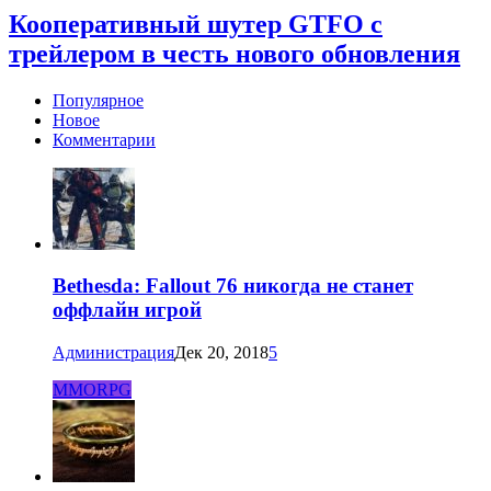
Кооперативный шутер GTFO с
трейлером в честь нового обновления
Популярное
Новое
Комментарии
Bethesda: Fallout 76 никогда не станет
оффлайн игрой
Администрация
Дек 20, 2018
5
MMORPG