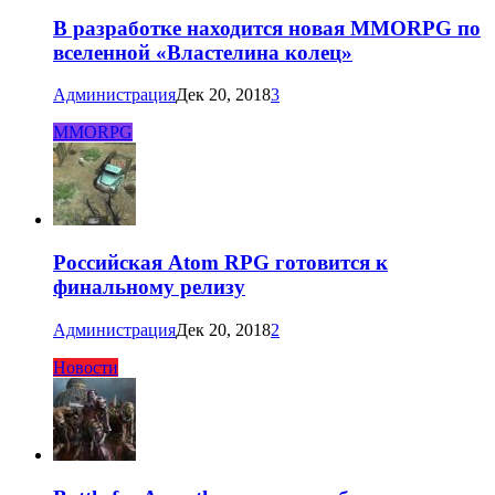
В разработке находится новая MMORPG по
вселенной «Властелина колец»
Администрация
Дек 20, 2018
3
MMORPG
Российская Atom RPG готовится к
финальному релизу
Администрация
Дек 20, 2018
2
Новости