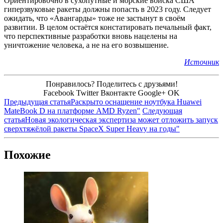
Ориентировочно в сухопутные и морские войска США
гиперзвуковые ракеты должны попасть в 2023 году. Следует
ожидать, что «Авангарды» тоже не застынут в своём
развитии. В целом остаётся констатировать печальный факт,
что перспективные разработки вновь нацелены на
уничтожение человека, а не на его возвышение.
Источник
Понравилось? Поделитесь с друзьями!
Facebook
Twitter
Вконтакте
Google+
OK
Предыдущая статья
Раскрыто оснащение ноутбука Huawei
MateBook D на платформе AMD Ryzen"
Следующая
статья
Новая экологическая экспертиза может отложить запуск
сверхтяжёлой ракеты SpaceX Super Heavy на годы"
Похожие