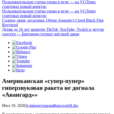
Пользовательские статьи снова в игре — на VGTimes
стартовал новый конкурс
Пользовательские статьи снова в игре — на VGTimes
стартовал новый конкурс
Солнце, море, ассасины: Обзор Assassin’s Creed Black Flag
Resynced
Детям до 16 лет запретят TikTok, YouTube, Twitch и другие
соцсети — Британия готовит жёсткий закон
Американская «супер-пупер»
гиперзвуковая ракета не догнала
«Авангард»»
Июл 19, 2020
Администрация
Консоли
0
Like