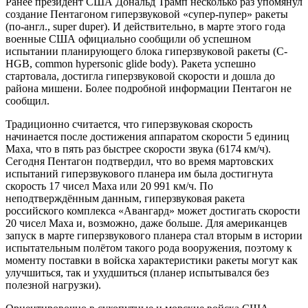
Ранее президент США Дональд Трамп несколько раз упомянул
создание Пентагоном гиперзвуковой «супер-пупер» ракеты
(по-англ., super duper). И действительно, в марте этого года
военные США официально сообщили об успешном
испытании планирующего блока гиперзвуковой ракеты (C-
HGB, common hypersonic glide body). Ракета успешно
стартовала, достигла гиперзвуковой скорости и дошла до
района мишени. Более подробной информации Пентагон не
сообщил.
Традиционно считается, что гиперзвуковая скорость
начинается после достижения аппаратом скорости 5 единиц
Маха, что в пять раз быстрее скорости звука (6174 км/ч).
Сегодня Пентагон подтвердил, что во время мартовских
испытаний гиперзвукового планера им была достигнута
скорость 17 чисел Маха или 20 991 км/ч. По
неподтверждённым данным, гиперзвуковая ракета
российского комплекса «Авангард» может достигать скорости
20 чисел Маха и, возможно, даже больше. Для американцев
запуск в марте гиперзвукового планера стал вторым в истории
испытательным полётом такого рода вооружения, поэтому к
моменту поставки в войска характеристики ракеты могут как
улучшиться, так и ухудшиться (планер испытывался без
полезной нагрузки).