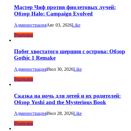
Мастер Чиф против фиолетовых лучей:
Обзор Halo: Campaign Evolved
Администрация
Авг 03, 2026
Like
Рецензии
Побег хвостатого шершня с острова: Обзор
Gothic 1 Remake
Администрация
Июл 30, 2026
Like
Рецензии
Сказка на ночь для детей и их родителей:
Обзор Yoshi and the Mysterious Book
Администрация
Июл 28, 2026
Like
Рецензии