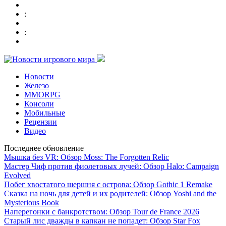
:
:
Новости
Железо
MMORPG
Консоли
Мобильные
Рецензии
Видео
Последнее обновление
Мышка без VR: Обзор Moss: The Forgotten Relic
Мастер Чиф против фиолетовых лучей: Обзор Halo: Campaign
Evolved
Побег хвостатого шершня с острова: Обзор Gothic 1 Remake
Сказка на ночь для детей и их родителей: Обзор Yoshi and the
Mysterious Book
Наперегонки с банкротством: Обзор Tour de France 2026
Старый лис дважды в капкан не попадет: Обзор Star Fox