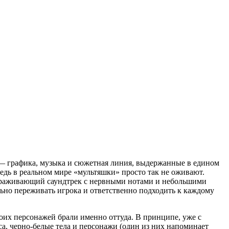
е) — графика, музыка и сюжетная линия, выдержанные в едином
ведь в реальном мире «мультяшки» просто так не оживают.
астораживающий саундтрек с нервными нотами и небольшими
ьно переживать игрока и ответственно подходить к каждому
оих персонажей брали именно оттуда. В принципе, уже с
а, черно-белые тела и персонажи (один из них напоминает