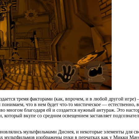
создается тремя факторами (как, впрочем, и в любой другой игр
 понимаем, что в нем будет что-то мистическое — естественно, 
едь во многом благодаря ей и создается нужный антураж. Это н
 который вкупе со средним освещением заставляет подсознател
хновлялись мультфильмами Диснея, и некоторые элементы для св
х мультфильмов изображены руки в перчатках как у Микки Маус