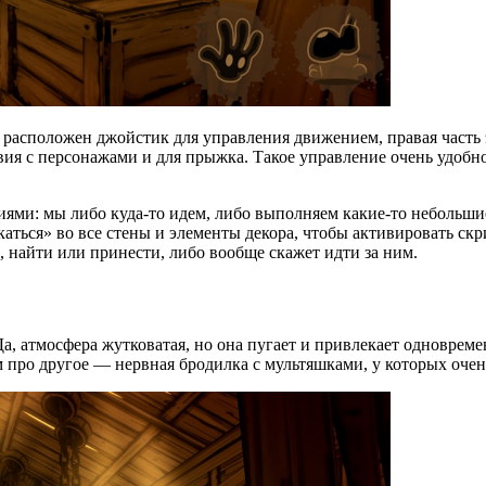
расположен джойстик для управления движением, правая часть э
вия с персонажами и для прыжка. Такое управление очень удобно
ями: мы либо куда-то идем, либо выполняем какие-то небольши
каться» во все стены и элементы декора, чтобы активировать ск
ь, найти или принести, либо вообще скажет идти за ним.
. Да, атмосфера жутковатая, но она пугает и привлекает одновре
м про другое — нервная бродилка с мультяшками, у которых очен