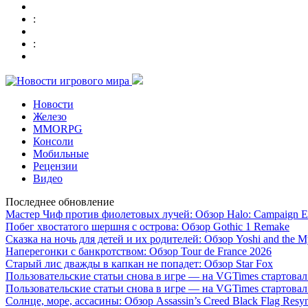
:
:
Новости
Железо
MMORPG
Консоли
Мобильные
Рецензии
Видео
Последнее обновление
Мастер Чиф против фиолетовых лучей: Обзор Halo: Campaign E
Побег хвостатого шершня с острова: Обзор Gothic 1 Remake
Сказка на ночь для детей и их родителей: Обзор Yoshi and the M
Наперегонки с банкротством: Обзор Tour de France 2026
Старый лис дважды в капкан не попадет: Обзор Star Fox
Пользовательские статьи снова в игре — на VGTimes стартова
Пользовательские статьи снова в игре — на VGTimes стартова
Солнце, море, ассасины: Обзор Assassin’s Creed Black Flag Resy