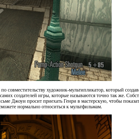
и по совместительству художник-мультипликатор, который созд
 на самих создателей игры, которые называются точно так же. С
письме Джоуи просит приехать Генри в мастерскую, чтобы показат
 сможете нормально относиться к мультфильмам.