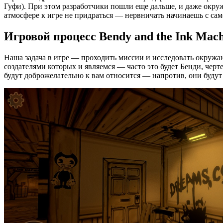
Гуфи). При этом разработчики пошли еще дальше, и даже окру
атмосфере к игре не придраться — нервничать начинаешь с сам
Игровой процесс Bendy and the Ink Mac
Наша задача в игре — проходить миссии и исследовать окружа
создателями которых и являемся — часто это будет Бенди, чер
будут доброжелательно к вам относится — напротив, они будут 