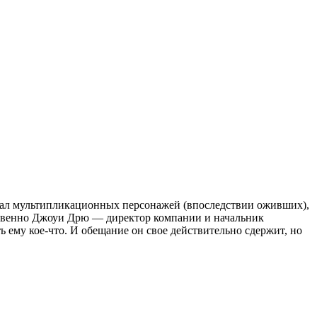
авал мультипликационных персонажей (впоследствии оживших),
обственно Джоуи Дрю — директор компании и начальник
ь ему кое-что. И обещание он свое действительно сдержит, но