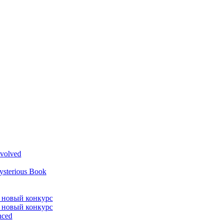
volved
ysterious Book
л новый конкурс
л новый конкурс
nced