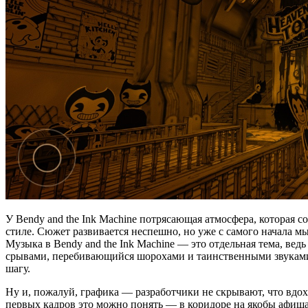
У Bendy and the Ink Machine потрясающая атмосфера, которая 
стиле. Сюжет развивается неспешно, но уже с самого начала мы
Музыка в Bendy and the Ink Machine — это отдельная тема, в
срывами, перебивающийся шорохами и таинственными звуками,
шагу.
Ну и, пожалуй, графика — разработчики не скрывают, что вдо
первых кадров это можно понять — в коридоре на якобы афиша