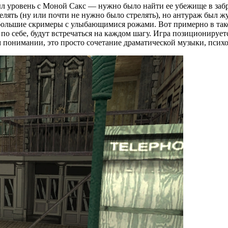
л уровень с Моной Сакс — нужно было найти ее убежище в забр
елять (ну или почти не нужно было стрелять), но антураж был 
ебольшие скримеры с улыбающимися рожами. Вот примерно в тако
 себе, будут встречаться на каждом шагу. Игра позиционируется
м понимании, это просто сочетание драматической музыки, псих