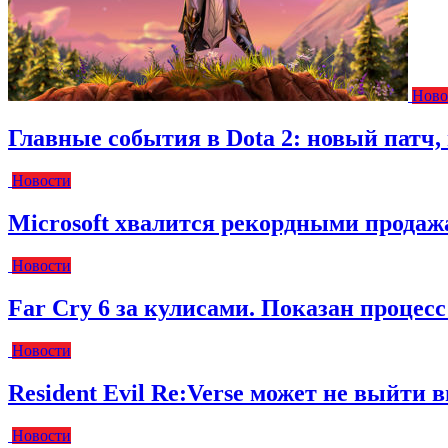
Ново
Главные события в Dota 2: новый пат
Новости
Microsoft хвалится рекордными прода
Новости
Far Cry 6 за кулисами. Показан процес
Новости
Resident Evil Re:Verse может не выйти вм
Новости