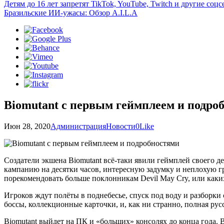
Детям до 16 лет запретят TikTok, YouTube, Twitch и другие со
Бразильские ИИ-ужасы: Обзор A.I.L.A
Biomutant с первым геймплеем и подро
Июн 28, 2020
Администрация
Новости
0
Like
Создатели экшена Biomutant всё-таки явили геймплей своего
кампанию на десятки часов, интересную задумку и неплохую г
порекомендовать больше поклонникам Devil May Cry, или каких
Игроков ждут полёты в поднебесье, спуск под воду и разборк
боссы, коллекционные карточки, и, как ни странно, полная рус
Biomutant выйдет на ПК и «больших» консолях до конца года. 