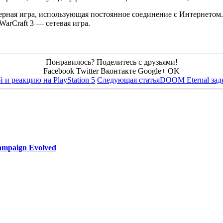
терная игра, использующая постоянное соединение с Интернетом.
WarCraft 3 — сетевая игра.
Понравилось? Поделитесь с друзьями!
Facebook
Twitter
Вконтакте
Google+
OK
 и реакцию на PlayStation 5
Следующая статья
DOOM Eternal заде
ampaign Evolved