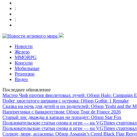
:
:
Новости
Железо
MMORPG
Консоли
Мобильные
Рецензии
Видео
Последнее обновление
Мастер Чиф против фиолетовых лучей: Обзор Halo: Campaign E
Побег хвостатого шершня с острова: Обзор Gothic 1 Remake
Сказка на ночь для детей и их родителей: Обзор Yoshi and the M
Наперегонки с банкротством: Обзор Tour de France 2026
Старый лис дважды в капкан не попадет: Обзор Star Fox
Пользовательские статьи снова в игре — на VGTimes стартова
Пользовательские статьи снова в игре — на VGTimes стартова
Солнце, море, ассасины: Обзор Assassin’s Creed Black Flag Resy