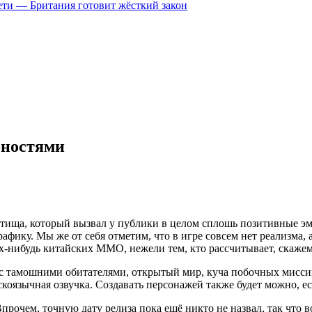
цсети — Британия готовит жёсткий закон
бностями
 детища, который вызвал у публики в целом сплошь позитивные
рафику. Мы же от себя отметим, что в игре совсем нет реализм
-нибудь китайских MMO, нежели тем, кто рассчитывает, скажем, 
и с тамошними обитателями, открытый мир, куча побочных мисс
скоязычная озвучка. Создавать персонажей также будет можно, ес
Впрочем, точную дату релиза пока ещё никто не назвал, так что