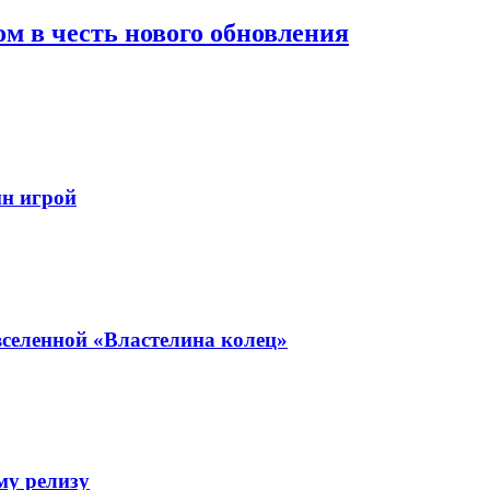
м в честь нового обновления
йн игрой
селенной «Властелина колец»
му релизу