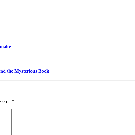
emake
and the Mysterious Book
ечены
*