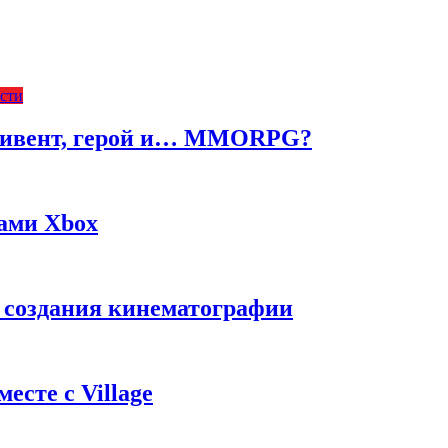
сти
ч, ивент, герой и… MMORPG?
жами Xbox
с создания кинематографии
есте с Village