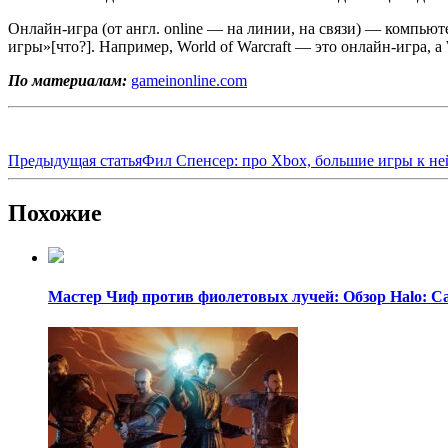
Онлайн-игра (от англ. online — на линии, на связи) — компью
игры»[что?]. Например, World of Warcraft — это онлайн-игра, а 
По материалам:
gameinonline.com
Предыдущая статья
Фил Спенсер: про Xbox, большие игры к ней
Похожие
Мастер Чиф против фиолетовых лучей: Обзор Halo: C