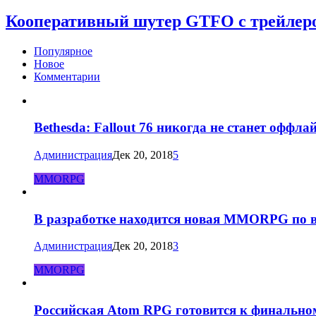
Кооперативный шутер GTFO с трейлеро
Популярное
Новое
Комментарии
Bethesda: Fallout 76 никогда не станет оффла
Администрация
Дек 20, 2018
5
MMORPG
В разработке находится новая MMORPG по в
Администрация
Дек 20, 2018
3
MMORPG
Российская Atom RPG готовится к финально