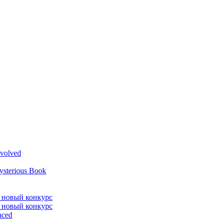
volved
ysterious Book
л новый конкурс
л новый конкурс
nced