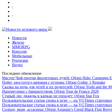
:
:
Новости
Железо
MMORPG
Консоли
Мобильные
Рецензии
Видео
Последнее обновление
Мастер Чиф против фиолетовых лучей: Обзор Halo: Campaign E
Побег хвостатого шершня с острова: Обзор Gothic 1 Remake
Сказка на ночь для детей и их родителей: Обзор Yoshi and the M
Наперегонки с банкротством: Обзор Tour de France 2026
Старый лис дважды в капкан не попадет: Обзор Star Fox
Пользовательские статьи снова в игре — на VGTimes стартова
Пользовательские статьи снова в игре — на VGTimes стартова
Солнце, море, ассасины: Обзор Assassin’s Creed Black Flag Resy