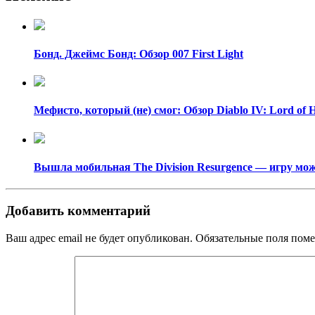
Бонд. Джеймс Бонд: Обзор 007 First Light
Мефисто, который (не) смог: Обзор Diablo IV: Lord of 
Вышла мобильная The Division Resurgence — игру можн
Добавить комментарий
Ваш адрес email не будет опубликован.
Обязательные поля пом