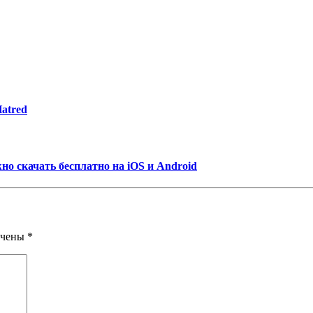
Hatred
о скачать бесплатно на iOS и Android
ечены
*