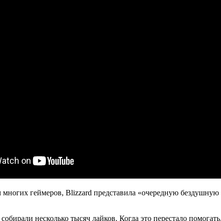
 многих геймеров, Blizzard представила «очередную бездушную
 собирали несколько тысяч лайков. Когда это перестало помогат