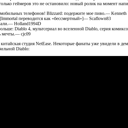
только геймеров это не остановило: новый ролик на момент напис
 мобильных телефонов! Blizzard: подержите мое пиво.— Kenneth 
 [Immortal переводится как «бессмертный»]— Scaflown83
 пали.— Holland1994D
льше: Diablo 4, мультсериал во вселенной Diablo, серия комикс
ь мечты.— cjc09
, а китайская студия NetEase. Некоторые фанаты уже увидели в д
бильной Diablo: