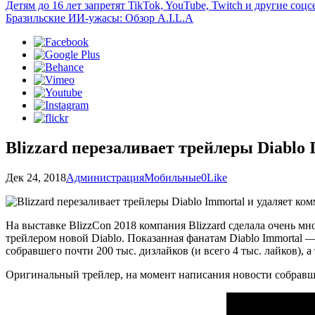
Детям до 16 лет запретят TikTok, YouTube, Twitch и другие со
Бразильские ИИ-ужасы: Обзор A.I.L.A
Blizzard перезаливает трейлеры Diablo
Дек 24, 2018
Администрация
Мобильные
0
Like
На выставке BlizzCon 2018 компания Blizzard сделала очень мн
трейлером новой Diablo. Показанная фанатам
Diablo Immortal 
собравшего почти 200 тыс. дизлайков (и всего 4 тыс. лайков),
Оригинальный трейлер, на момент написания новости собравший 