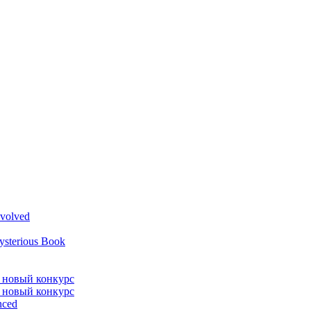
volved
ysterious Book
л новый конкурс
л новый конкурс
nced