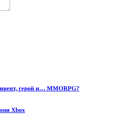
ч, ивент, герой и… MMORPG?
жами Xbox