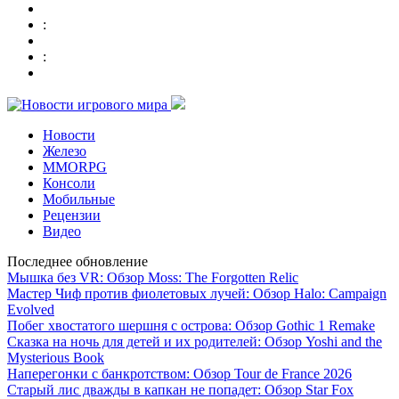
:
:
Новости
Железо
MMORPG
Консоли
Мобильные
Рецензии
Видео
Последнее обновление
Мышка без VR: Обзор Moss: The Forgotten Relic
Мастер Чиф против фиолетовых лучей: Обзор Halo: Campaign
Evolved
Побег хвостатого шершня с острова: Обзор Gothic 1 Remake
Сказка на ночь для детей и их родителей: Обзор Yoshi and the
Mysterious Book
Наперегонки с банкротством: Обзор Tour de France 2026
Старый лис дважды в капкан не попадет: Обзор Star Fox