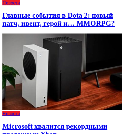
Новости
Главные события в Dota 2: новый
патч, ивент, герой и… MMORPG?
Новости
Microsoft хвалится рекордными