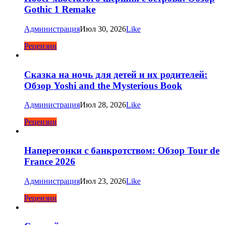
Gothic 1 Remake
Администрация
Июл 30, 2026
Like
Рецензии
Сказка на ночь для детей и их родителей:
Обзор Yoshi and the Mysterious Book
Администрация
Июл 28, 2026
Like
Рецензии
Наперегонки с банкротством: Обзор Tour de
France 2026
Администрация
Июл 23, 2026
Like
Рецензии