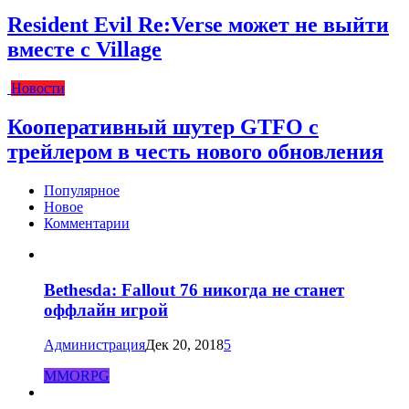
Resident Evil Re:Verse может не выйти
вместе с Village
Новости
Кооперативный шутер GTFO с
трейлером в честь нового обновления
Популярное
Новое
Комментарии
Bethesda: Fallout 76 никогда не станет
оффлайн игрой
Администрация
Дек 20, 2018
5
MMORPG