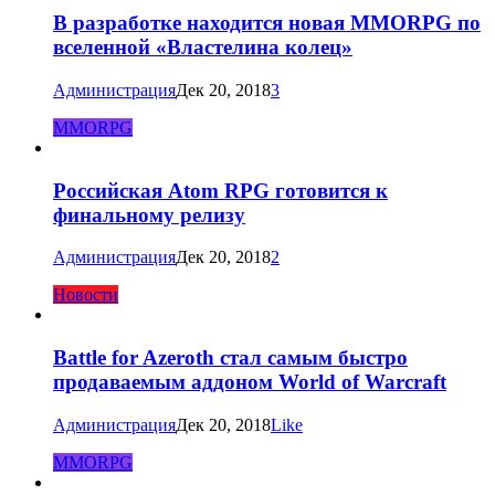
В разработке находится новая MMORPG по
вселенной «Властелина колец»
Администрация
Дек 20, 2018
3
MMORPG
Российская Atom RPG готовится к
финальному релизу
Администрация
Дек 20, 2018
2
Новости
Battle for Azeroth стал самым быстро
продаваемым аддоном World of Warcraft
Администрация
Дек 20, 2018
Like
MMORPG