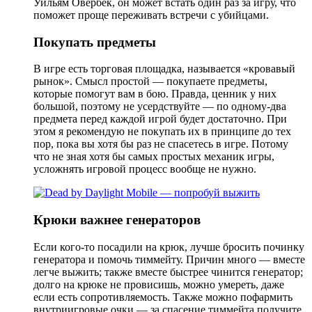
Уильям Овербек, он может встать один раз за игру, что
поможет проще переживать встречи с убийцами.
Покупать предметы
В игре есть торговая площадка, называется «кровавый
рынок». Смысл простой — покупаете предметы,
которые помогут вам в бою. Правда, ценник у них
большой, поэтому не усердствуйте — по одному-два
предмета перед каждой игрой будет достаточно. При
этом я рекомендую не покупать их в принципе до тех
пор, пока вы хотя бы раз не спасетесь в игре. Потому
что не зная хотя бы самых простых механик игры,
усложнять игровой процесс вообще не нужно.
Крюки важнее генераторов
Если кого-то посадили на крюк, лучше бросить починку
генератора и помочь тиммейту. Причин много — вместе
легче выжить; также вместе быстрее чинится генератор;
долго на крюке не провисишь, можно умереть, даже
если есть сопротивляемость. Также можно пофармить
внутриигровые очки — за спасение тиммейта получите