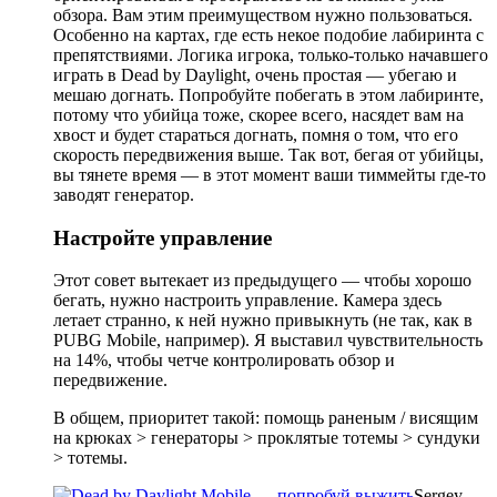
обзора. Вам этим преимуществом нужно пользоваться.
Особенно на картах, где есть некое подобие лабиринта с
препятствиями. Логика игрока, только-только начавшего
играть в Dead by Daylight, очень простая — убегаю и
мешаю догнать. Попробуйте побегать в этом лабиринте,
потому что убийца тоже, скорее всего, насядет вам на
хвост и будет стараться догнать, помня о том, что его
скорость передвижения выше. Так вот, бегая от убийцы,
вы тянете время — в этот момент ваши тиммейты где-то
заводят генератор.
Настройте управление
Этот совет вытекает из предыдущего — чтобы хорошо
бегать, нужно настроить управление. Камера здесь
летает странно, к ней нужно привыкнуть (не так, как в
PUBG Mobile, например). Я выставил чувствительность
на 14%, чтобы четче контролировать обзор и
передвижение.
В общем, приоритет такой: помощь раненым / висящим
на крюках > генераторы > проклятые тотемы > сундуки
> тотемы.
Sergey