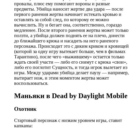
провалы, плюс ему помогают вороны и разные
предметы. Убийца наносит жертве два удара — после
первого ранения жертва начинает истекать кровью и
оставлять за собой след, по которому ее можно
вычислить. Ну и бегает она, соответственно, гораздо
медленнее. После второго ранения жертва может только
ползти, а убийца должен поднять ее на плечо, донести
до ближайшего крюка и насадить на него раненого
персонажа. Происходит это с диким криком и кровищей
(которой за одну игру вытекает больше, чем в фильмах
Тарантино), после чего «выжившему» остается только
ждать своей участи — либо его снимут с крюка «свои»,
либо его поглотит Сущность, и тогда игрок вылетает из
игры. Между ударами убийца делает паузу — например,
вытирает нож, и этим моментом жертва может
воспользоваться.
Маньяки в Dead by Daylight Mobile
Охотник
Стартовый персонаж с низким уровнем игры, ставит
капканы: