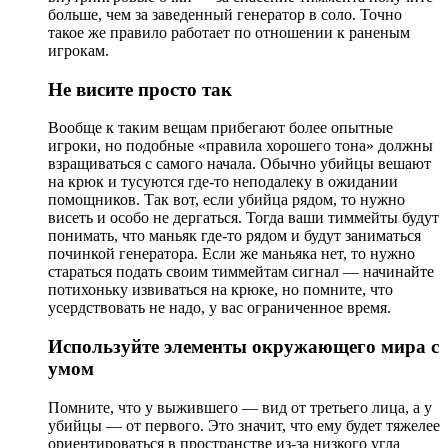
больше, чем за заведенный генератор в соло. Точно
такое же правило работает по отношении к раненым
игрокам.
Не висите просто так
Вообще к таким вещам прибегают более опытные
игроки, но подобные «правила хорошего тона» должны
взращиваться с самого начала. Обычно убийцы вешают
на крюк и тусуются где-то неподалеку в ожидании
помощников. Так вот, если убийца рядом, то нужно
висеть и особо не дергаться. Тогда ваши тиммейты будут
понимать, что маньяк где-то рядом и будут заниматься
починкой генератора. Если же маньяка нет, то нужно
стараться подать своим тиммейтам сигнал — начинайте
потихоньку извиваться на крюке, но помните, что
усердствовать не надо, у вас ограниченное время.
Используйте элементы окружающего мира с
умом
Помните, что у выжившего — вид от третьего лица, а у
убийцы — от первого. Это значит, что ему будет тяжелее
ориентироваться в пространстве из-за низкого угла