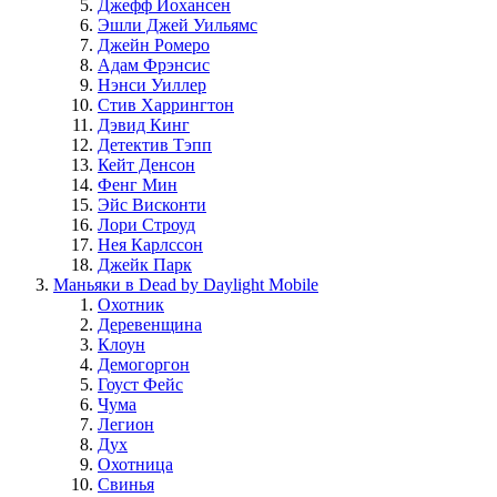
Джефф Йохансен
Эшли Джей Уильямс
Джейн Ромеро
Адам Фрэнсис
Нэнси Уиллер
Стив Харрингтон
Дэвид Кинг
Детектив Тэпп
Кейт Денсон
Фенг Мин
Эйс Висконти
Лори Строуд
Нея Карлссон
Джейк Парк
Маньяки в Dead by Daylight Mobile
Охотник
Деревенщина
Клоун
Демогоргон
Гоуст Фейс
Чума
Легион
Дух
Охотница
Свинья