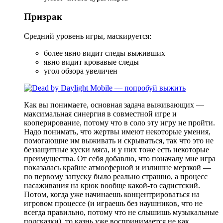
Призрак
Средний уровень игры, маскируется:
более явно видит следы выживших
явно видит кровавые следы
угол обзора увеличен
Как вы понимаете, основная задача выживающих —
максимальная синергия в совместной игре и
кооперирование, потому что в соло эту игру не пройти.
Надо понимать, что жертвы имеют некоторые умения,
помогающие им выживать и скрываться, так что это не
беззащитные куски мяса, и у них тоже есть некоторые
преимущества. От себя добавлю, что поначалу мне игра
показалась крайне атмосферной и излишне мерзкой —
по первому запуску было реально страшно, а процесс
насаживания на крюк вообще какой-то садистский.
Потом, когда уже начинаешь концентрироваться на
игровом процессе (и играешь без наушников, что не
всегда правильно, потому что не слышишь музыкальные
подсказки), то казнь уже воспринимается не как