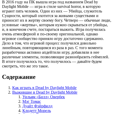
В 2016 году на ПК вышла игра под названием Dead by
Daylight Mobile — игра в стиле survival horror, в которую
играют пять человек. Один из них — Убийца, служитель
Сущности, который охотится за живыми существами и
приносит их в жертву своему богу. Четверо — обычные люди,
условные «жертвы», которым нужно скрываться от убийцы,
и, в конечном счете, постараться выжить. Игра получилась
очень атмосферной и по-своему оригинальной, однако
игровое сообщество приняло игру достаточно сдержанно.
Дело в том, что игровой процесс получился довольно
линейным, повторяющимся из раза в раз. С того момента
разработчики активно апдейтили игру, добавляли в нее
различные элементы, позволяющие разнообразить геймплей.
В итоге получилось то, что получилось — давайте будем
смотреть, что же это такое.
Содержание
Как играть в Dead by Daylight Mobile
Выжившие в Dead by Daylight Mobile
Уильям «Билл» Овербек
Мэг Томас
Дуайт Фэйрфилд
Клодетт Морель