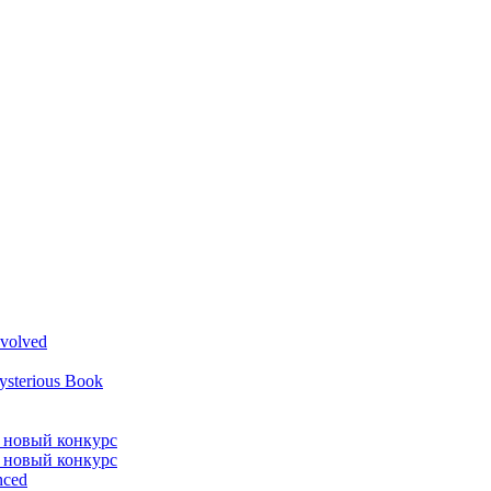
volved
ysterious Book
л новый конкурс
л новый конкурс
nced