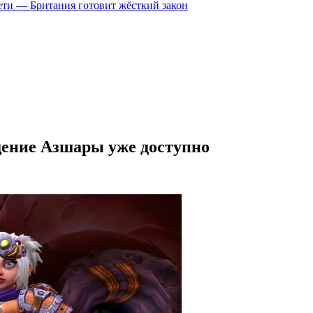
цсети — Британия готовит жёсткий закон
щение Азшары уже доступно