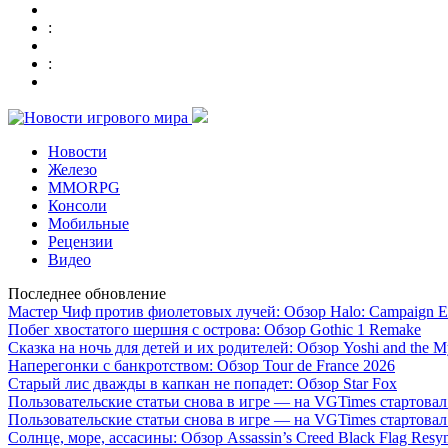
:
:
Новости
Железо
MMORPG
Консоли
Мобильные
Рецензии
Видео
Последнее обновление
Мастер Чиф против фиолетовых лучей: Обзор Halo: Campaign E
Побег хвостатого шершня с острова: Обзор Gothic 1 Remake
Сказка на ночь для детей и их родителей: Обзор Yoshi and the M
Наперегонки с банкротством: Обзор Tour de France 2026
Старый лис дважды в капкан не попадет: Обзор Star Fox
Пользовательские статьи снова в игре — на VGTimes стартова
Пользовательские статьи снова в игре — на VGTimes стартова
Солнце, море, ассасины: Обзор Assassin’s Creed Black Flag Resy