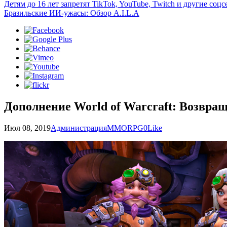
Детям до 16 лет запретят TikTok, YouTube, Twitch и другие со
Бразильские ИИ-ужасы: Обзор A.I.L.A
Дополнение World of Warcraft: Возвра
Июл 08, 2019
Администрация
MMORPG
0
Like