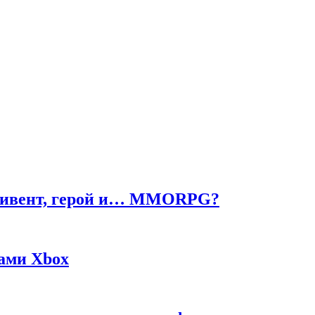
ч, ивент, герой и… MMORPG?
жами Xbox