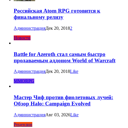
Российская Atom RPG готовится к
финальному релизу
Администрация
Дек 20, 2018
2
Новости
Battle for Azeroth стал самым быстро
продаваемым аддоном World of Warcraft
Администрация
Дек 20, 2018
Like
MMORPG
Мастер Чиф против фиолетовых лучей:
Обзор Halo: Campaign Evolved
Администрация
Авг 03, 2026
Like
Рецензии