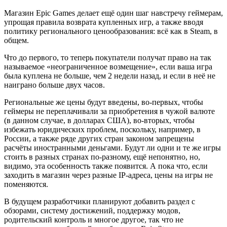
Магазин Epic Games делает ещё один шаг навстречу геймерам,
упрощая правила возврата купленных игр, а также вводя
политику регионального ценообразования: всё как в Steam, в
общем.
Что до первого, то теперь покупатели получат право на так
называемое «неограниченное возмещение», если ваша игра
была куплена не больше, чем 2 недели назад, и если в неё не
наиграно больше двух часов.
Региональные же цены будут введены, во-первых, чтобы
геймеры не переплачивали за приобретения в чужой валюте
(в данном случае, в долларах США), во-вторых, чтобы
избежать юридических проблем, поскольку, например, в
России, а также ряде других стран законом запрещены
расчёты иностранными деньгами. Будут ли одни и те же игры
стоить в разных странах по-разному, ещё непонятно, но,
видимо, эта особенность также появится. А пока что, если
заходить в магазин через разные IP-адреса, цены на игры не
поменяются.
В будущем разработчики планируют добавить раздел с
обзорами, систему достижений, поддержку модов,
родительский контроль и многое другое, так что не