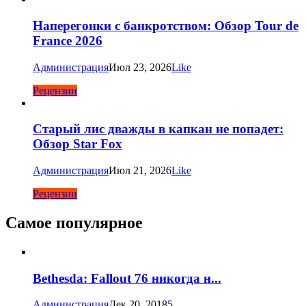
Наперегонки с банкротством: Обзор Tour de
France 2026
Администрация
Июл 23, 2026
Like
Рецензии
Старый лис дважды в капкан не попадет:
Обзор Star Fox
Администрация
Июл 21, 2026
Like
Рецензии
Самое популярное
Bethesda: Fallout 76 никогда н...
Администрация
Дек 20, 2018
5