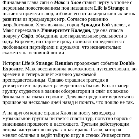
Финальная глава саги о
Макс
и
Хлое
ставит черту в эпопее с
неровным повествованием под названием
Life is Strange
и
пытается причесать лор, избавив его от альтернативных веток
развития из предыдущих игр. Согласно решению
разработчиков, Хлоя выжила, город
Аркадия Бэй
уцелел, а
Макс переехала в
Университет Каледон
, где она спасла
подругу
Сафи
, объединив две параллельные реальности в
одну. Впрочем, на старте игроку позволят определиться с
любовными партнёрами и друзьями, что незначительно
скажется на основной линии.
История
Life is Strange: Reunion
продолжает события
Double
Exposure
. Макс восстановила возможность путешествовать во
времени и теперь живёт жизнью уважаемой
преподавательницы. Однако страшная трагедия в
университете нарушает размеренность бытия. Кто-то запер
группу студентов в здании обсерватории и сжёг их заживо
буквально на глазах героини. Девушке предстоит вернуться в
прошлое на несколько дней назад и понять, что пошло не так.
А на другом конце страны Хлоя на посту менеджера
музыкальной группы пытается спасти тур, попутно борясь с
видениями прошлого и настоящего. Третьим действующим
лицом выступает вышеуказанная иранка Сафи, которая
меняет обличья и ведёт тайную игру в стенах Университета.