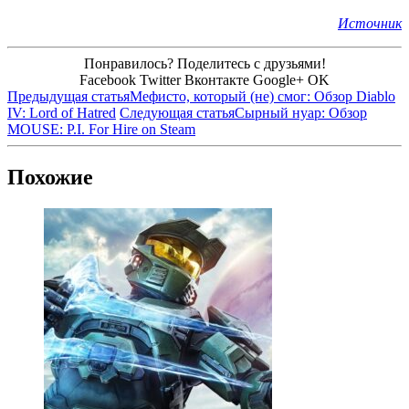
Источник
Понравилось? Поделитесь с друзьями!
Facebook
Twitter
Вконтакте
Google+
OK
Предыдущая статья
Мефисто, который (не) смог: Обзор Diablo
IV: Lord of Hatred
Следующая статья
Сырный нуар: Обзор
MOUSE: P.I. For Hire on Steam
Похожие