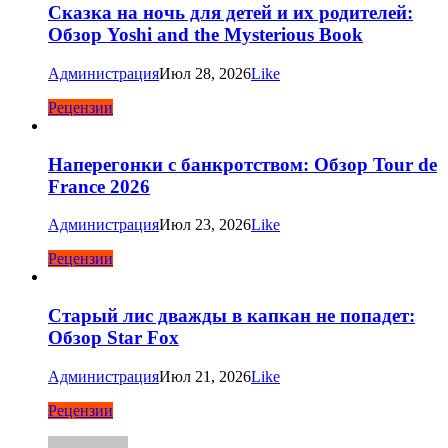
Сказка на ночь для детей и их родителей:
Обзор Yoshi and the Mysterious Book
Администрация
Июл 28, 2026
Like
Рецензии
Наперегонки с банкротством: Обзор Tour de
France 2026
Администрация
Июл 23, 2026
Like
Рецензии
Старый лис дважды в капкан не попадет:
Обзор Star Fox
Администрация
Июл 21, 2026
Like
Рецензии