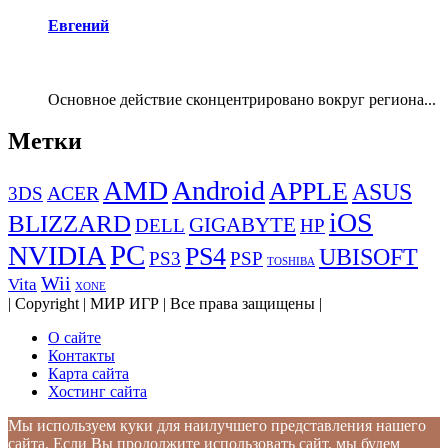
Евгений
Основное действие сконцентрировано вокруг региона...
Метки
AMD
Android
APPLE
ASUS
ACER
3DS
iOS
BLIZZARD
GIGABYTE
DELL
HP
PC
NVIDIA
PS4
UBISOFT
PS3
PSP
TOSHIBA
Wii
Vita
XONE
| Copyright | МИР ИГР | Все права защищены |
О сайте
Контакты
Карта сайта
Хостинг сайта
Мы используем куки для наилучшего представления нашего
сайта. Если Вы продолжите использовать сайт, мы будем