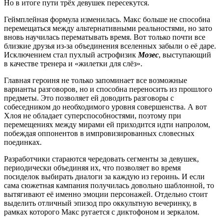
Но в итоге пути трёх девушек пересекутся.
Геймплейная формула изменилась. Макс больше не способна
перемещаться между альтернативными реальностями, но зато
вновь научилась перематывать время. Вот только почти все
близкие друзья из-за объединения вселенных забыли о её даре.
Исключением стал пухлый астрофизик
Мозес
, выступающий
в качестве тренера и «жилетки для слёз».
Главная героиня не только запоминает все возможные
варианты разговоров, но и способна переносить из прошлого
предметы. Это позволяет ей доводить разговоры с
собеседником до необходимого уровня совершенства. А вот
Хлоя не обладает суперспособностями, поэтому при
перемещениях между мирами ей приходится идти напролом,
побеждая оппонентов в импровизированных словесных
поединках.
Разработчики стараются чередовать сегменты за девушек,
периодически объединяя их, что позволяет во время
посиделок выбирать диалоги за каждую из героинь. И если
сама сюжетная кампания получилась довольно шаблонной, то
вытягивают её именно эмоции персонажей. Отдельно стоит
выделить отличный эпизод про оккультную вечеринку, в
рамках которого Макс ругается с диктофоном и зеркалом.