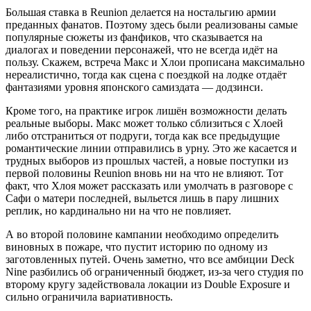
Большая ставка в Reunion делается на ностальгию армии
преданных фанатов. Поэтому здесь были реализованы самые
популярные сюжеты из фанфиков, что сказывается на
диалогах и поведении персонажей, что не всегда идёт на
пользу. Скажем, встреча Макс и Хлои прописана максимально
нереалистично, тогда как сцена с поездкой на лодке отдаёт
фантазиями уровня японского самиздата — додзинси.
Кроме того, на практике игрок лишён возможности делать
реальные выборы. Макс может только сблизиться с Хлоей
либо отстраниться от подруги, тогда как все предыдущие
романтические линии отправились в урну. Это же касается и
трудных выборов из прошлых частей, а новые поступки из
первой половины Reunion вновь ни на что не влияют. Тот
факт, что Хлоя может рассказать или умолчать в разговоре с
Сафи о матери последней, выльется лишь в пару лишних
реплик, но кардинально ни на что не повлияет.
А во второй половине кампании необходимо определить
виновных в пожаре, что пустит историю по одному из
заготовленных путей. Очень заметно, что все амбиции Deck
Nine разбились об ограниченный бюджет, из-за чего студия по
второму кругу задействовала локации из Double Exposure и
сильно ограничила вариативность.