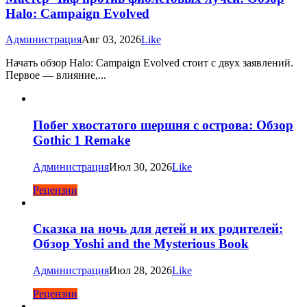
Halo: Campaign Evolved
Администрация
Авг 03, 2026
Like
Начать обзор Halo: Campaign Evolved стоит с двух заявлений.
Первое — влияние,...
Побег хвостатого шершня с острова: Обзор
Gothic 1 Remake
Администрация
Июл 30, 2026
Like
Рецензии
Сказка на ночь для детей и их родителей:
Обзор Yoshi and the Mysterious Book
Администрация
Июл 28, 2026
Like
Рецензии