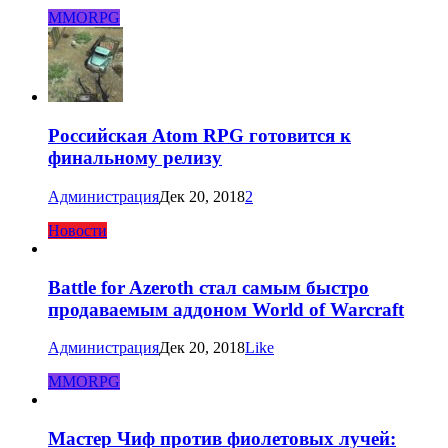
MMORPG
Российская Atom RPG готовится к
финальному релизу
Администрация
Дек 20, 2018
2
Новости
Battle for Azeroth стал самым быстро
продаваемым аддоном World of Warcraft
Администрация
Дек 20, 2018
Like
MMORPG
Мастер Чиф против фиолетовых лучей: