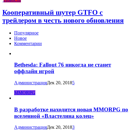
Кооперативный шутер GTFO с
трейлером в честь нового обновления
Популярное
Новое
Комментарии
Bethesda: Fallout 76 никогда не станет
оффлайн игрой
Администрация
Дек 20, 2018
5
MMORPG
В разработке находится новая MMORPG по
вселенной «Властелина колец»
Администрация
Дек 20, 2018
3