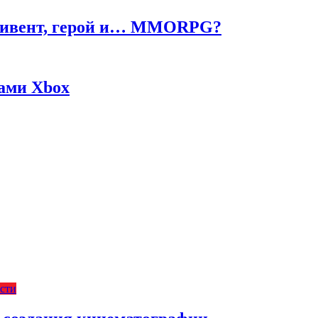
ч, ивент, герой и… MMORPG?
жами Xbox
сти