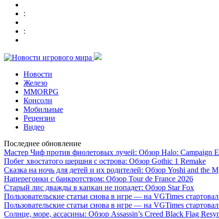
:
:
Новости
Железо
MMORPG
Консоли
Мобильные
Рецензии
Видео
Последнее обновление
Мастер Чиф против фиолетовых лучей: Обзор Halo: Campaign E
Побег хвостатого шершня с острова: Обзор Gothic 1 Remake
Сказка на ночь для детей и их родителей: Обзор Yoshi and the M
Наперегонки с банкротством: Обзор Tour de France 2026
Старый лис дважды в капкан не попадет: Обзор Star Fox
Пользовательские статьи снова в игре — на VGTimes стартова
Пользовательские статьи снова в игре — на VGTimes стартова
Солнце, море, ассасины: Обзор Assassin’s Creed Black Flag Resy