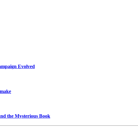
ampaign Evolved
emake
and the Mysterious Book