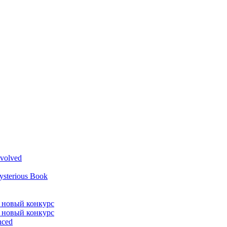
volved
ysterious Book
л новый конкурс
л новый конкурс
nced