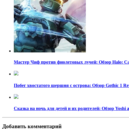
Мастер Чиф против фиолетовых лучей: Обзор Halo: C
Побег хвостатого шершня с острова: Обзор Gothic 1 R
Сказка на ночь для детей и их родителей: Обзор Yoshi 
Добавить комментарий