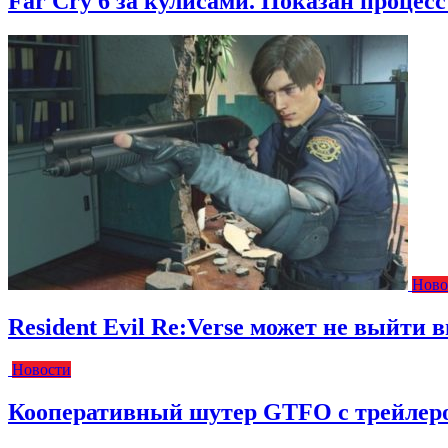
Far Cry 6 за кулисами. Показан процес
Ново
Resident Evil Re:Verse может не выйти вм
Новости
Кооперативный шутер GTFO с трейлеро