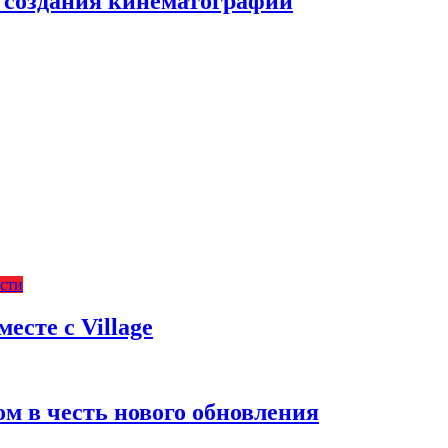
с создания кинематографии
сти
есте с Village
м в честь нового обновления