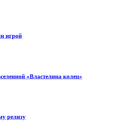
йн игрой
селенной «Властелина колец»
му релизу