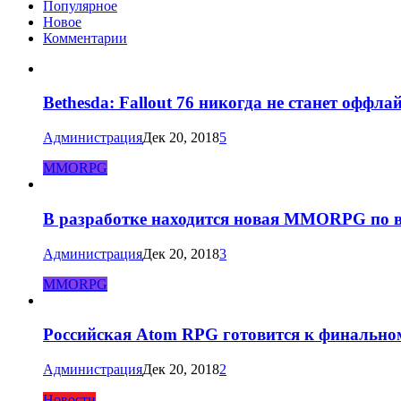
Популярное
Новое
Комментарии
Bethesda: Fallout 76 никогда не станет оффла
Администрация
Дек 20, 2018
5
MMORPG
В разработке находится новая MMORPG по в
Администрация
Дек 20, 2018
3
MMORPG
Российская Atom RPG готовится к финально
Администрация
Дек 20, 2018
2
Новости