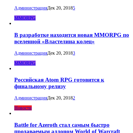
Администрация
Дек 20, 2018
5
MMORPG
В разработке находится новая MMORPG по
вселенной «Властелина колец»
Администрация
Дек 20, 2018
3
MMORPG
Российская Atom RPG готовится к
финальному релизу
Администрация
Дек 20, 2018
2
Новости
Battle for Azeroth стал самым быстро
продаваемым аддоном World of Warcraft