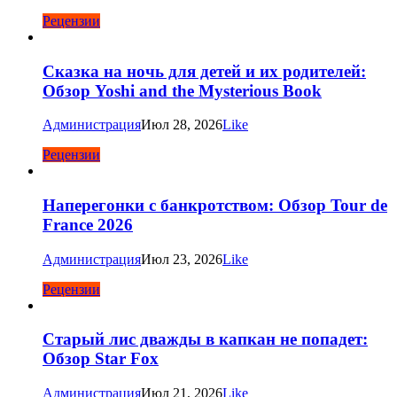
Рецензии
Сказка на ночь для детей и их родителей:
Обзор Yoshi and the Mysterious Book
Администрация
Июл 28, 2026
Like
Рецензии
Наперегонки с банкротством: Обзор Tour de
France 2026
Администрация
Июл 23, 2026
Like
Рецензии
Старый лис дважды в капкан не попадет:
Обзор Star Fox
Администрация
Июл 21, 2026
Like