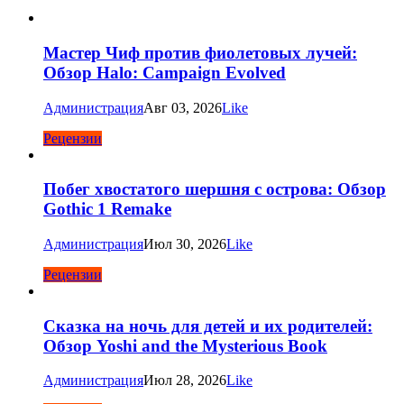
Мастер Чиф против фиолетовых лучей:
Обзор Halo: Campaign Evolved
Администрация
Авг 03, 2026
Like
Рецензии
Побег хвостатого шершня с острова: Обзор
Gothic 1 Remake
Администрация
Июл 30, 2026
Like
Рецензии
Сказка на ночь для детей и их родителей:
Обзор Yoshi and the Mysterious Book
Администрация
Июл 28, 2026
Like