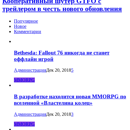
Кооперативный шутер GTFO с
трейлером в честь нового обновления
Популярное
Новое
Комментарии
Bethesda: Fallout 76 никогда не станет
оффлайн игрой
Администрация
Дек 20, 2018
5
MMORPG
В разработке находится новая MMORPG по
вселенной «Властелина колец»
Администрация
Дек 20, 2018
3
MMORPG