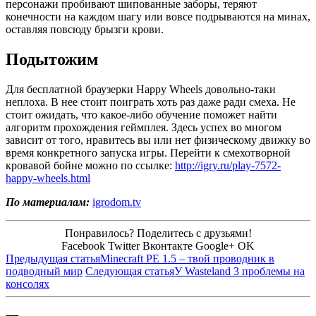
персонажи пробивают шипованные заборы, теряют
конечности на каждом шагу или вовсе подрываются на минах,
оставляя повсюду брызги крови.
Подытожим
Для бесплатной браузерки Happy Wheels довольно-таки
неплоха. В нее стоит поиграть хоть раз даже ради смеха. Не
стоит ожидать, что какое-либо обучение поможет найти
алгоритм прохождения геймплея. Здесь успех во многом
зависит от того, нравитесь вы или нет физическому движку во
время конкретного запуска игры. Перейти к смехотворной
кровавой бойне можно по ссылке:
http://igry.ru/play-7572-
happy-wheels.html
По материалам:
igrodom.tv
Понравилось? Поделитесь с друзьями!
Facebook
Twitter
Вконтакте
Google+
OK
Предыдущая статья
Minecraft PE 1.5 – твой проводник в
подводный мир
Следующая статья
У Wasteland 3 проблемы на
консолях