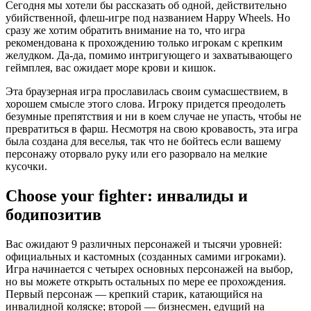
Сегодня мы хотели бы рассказать об одной, действительно
убийственной, флеш-игре под названием Happy Wheels. Но
сразу же хотим обратить внимание на то, что игра
рекомендована к прохождению только игрокам с крепким
желудком. Да-да, помимо интригующего и захватывающего
геймплея, вас ожидает море крови и кишок.
Эта браузерная игра прославилась своим сумасшествием, в
хорошем смысле этого слова. Игроку придется преодолеть
безумные препятствия и ни в коем случае не упасть, чтобы не
превратиться в фарш. Несмотря на свою кровавость, эта игра
была создана для веселья, так что не бойтесь если вашему
персонажу оторвало руку или его разорвало на мелкие
кусочки.
Choose your fighter: инвалиды и
бодипозитив
Вас ожидают 9 различных персонажей и тысячи уровней:
официальных и кастомных (созданных самими игроками).
Игра начинается с четырех основных персонажей на выбор,
но вы можете открыть остальных по мере ее прохождения.
Первый персонаж — крепкий старик, катающийся на
инвалидной коляске; второй — бизнесмен, едущий на