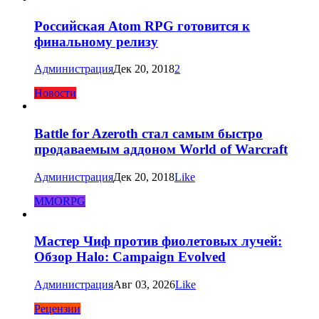
Российская Atom RPG готовится к
финальному релизу
Администрация
Дек 20, 2018
2
Новости
Battle for Azeroth стал самым быстро
продаваемым аддоном World of Warcraft
Администрация
Дек 20, 2018
Like
MMORPG
Мастер Чиф против фиолетовых лучей:
Обзор Halo: Campaign Evolved
Администрация
Авг 03, 2026
Like
Рецензии