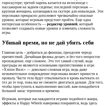
гироскутере; третий парень катается на велосипеде с
пассажиром на заднем сиденье; последний персонаж —
крупная женщина, катающаяся на скутере для инвалидов. Эти
персонажи прекрасно дополняют чрезвычайно опасные
уровни, которые игрокам предстоит пройти. Еще одна
интересная особенность —
редактор уровней
, который
позволяет создавать новые уровни и изменять сложность
игры.
Убивай время, но не дай убить себя
Главная цель – добраться до финиша, преодолев череду
препятствий. Дичайшая физика делает, и без того непростое
прохождение, еще сложнее. Это тот самый случай, кода
преграды не являются основными препятствиями в игре.
«Хэппи Вилс» — довольно сложная игра, ведь даже
незначительное повреждение персонажа может привести к
провалу. Части тела будут отваливаться и кровь вытекать из
тел до те пор, пока вы не сможете двигаться дальше. Для того,
чтобы приступить к выполнению миссий, вам понадобится
большой запас терпения и времени.
Игрокам, которые наслаждаются играми подобного жанра,
эффекты в Happy Wheels наверняка понравятся, ведь здесь