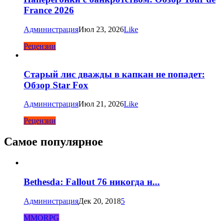
France 2026
Администрация
Июл 23, 2026
Like
Рецензии
Старый лис дважды в капкан не попадет:
Обзор Star Fox
Администрация
Июл 21, 2026
Like
Рецензии
Самое популярное
Bethesda: Fallout 76 никогда н...
Администрация
Дек 20, 2018
5
MMORPG