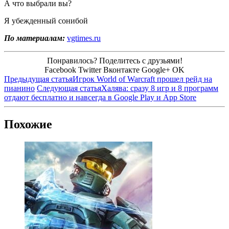
А что выбрали вы?
Я убежденный сонибой
По материалам:
vgtimes.ru
Понравилось? Поделитесь с друзьями!
Facebook
Twitter
Вконтакте
Google+
OK
Предыдущая статья
Игрок World of Warcraft прошел рейд на
пианино
Следующая статья
Халява: сразу 8 игр и 8 программ
отдают бесплатно и навсегда в Google Play и App Store
Похожие