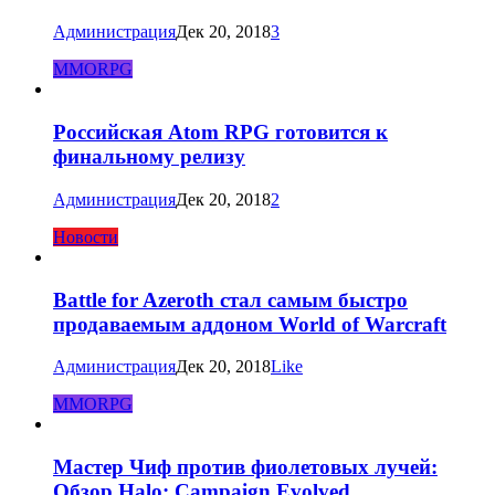
Администрация
Дек 20, 2018
3
MMORPG
Российская Atom RPG готовится к
финальному релизу
Администрация
Дек 20, 2018
2
Новости
Battle for Azeroth стал самым быстро
продаваемым аддоном World of Warcraft
Администрация
Дек 20, 2018
Like
MMORPG
Мастер Чиф против фиолетовых лучей:
Обзор Halo: Campaign Evolved