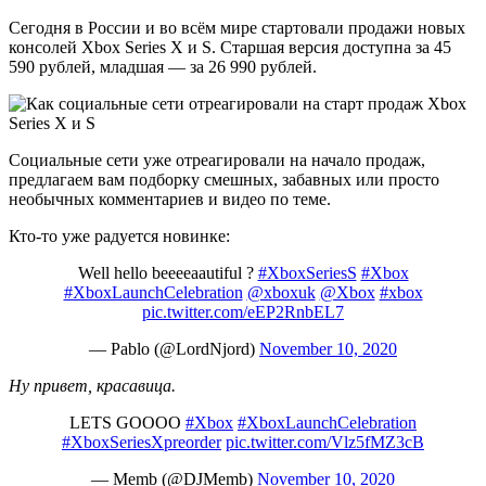
Сегодня в России и во всём мире стартовали продажи новых
консолей Xbox Series X и S. Старшая версия доступна за 45
590 рублей, младшая — за 26 990 рублей.
Социальные сети уже отреагировали на начало продаж,
предлагаем вам подборку смешных, забавных или просто
необычных комментариев и видео по теме.
Кто-то уже радуется новинке:
Well hello beeeeaautiful ?
#XboxSeriesS
#Xbox
#XboxLaunchCelebration
@xboxuk
@Xbox
#xbox
pic.twitter.com/eEP2RnbEL7
— Pablo (@LordNjord)
November 10, 2020
Ну привет, красавица.
LETS GOOOO
#Xbox
#XboxLaunchCelebration
#XboxSeriesXpreorder
pic.twitter.com/Vlz5fMZ3cB
— Memb (@DJMemb)
November 10, 2020