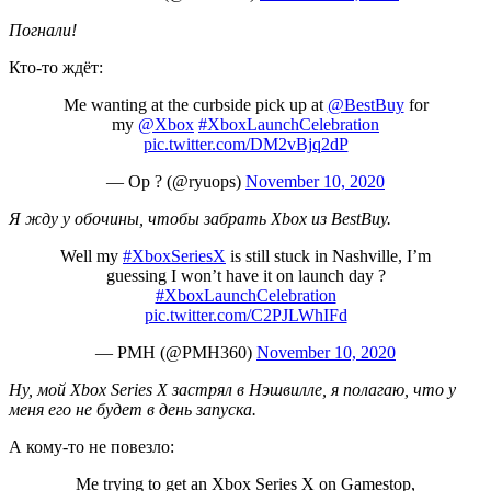
Погнали!
Кто-то ждёт:
Me wanting at the curbside pick up at
@BestBuy
for
my
@Xbox
#XboxLaunchCelebration
pic.twitter.com/DM2vBjq2dP
— Op ? (@ryuops)
November 10, 2020
Я жду у обочины, чтобы забрать Xbox из BestBuy.
Well my
#XboxSeriesX
is still stuck in Nashville, I’m
guessing I won’t have it on launch day ?
#XboxLaunchCelebration
pic.twitter.com/C2PJLWhIFd
— PMH (@PMH360)
November 10, 2020
Ну, мой Xbox Series X застрял в Нэшвилле, я полагаю, что у
меня его не будет в день запуска.
А кому-то не повезло:
Me trying to get an Xbox Series X on Gamestop,