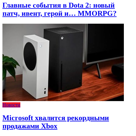
Главные события в Dota 2: новый
патч, ивент, герой и… MMORPG?
Новости
Microsoft хвалится рекордными
продажами Xbox