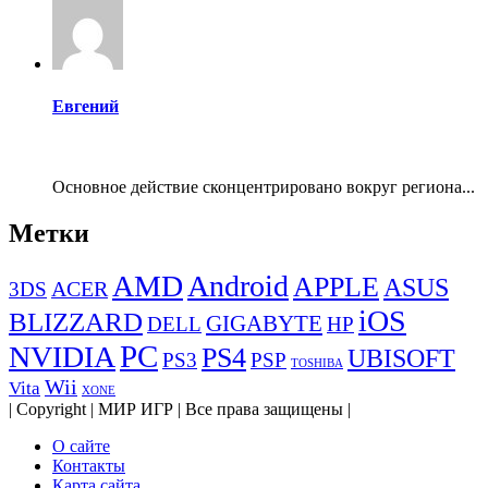
Евгений
Основное действие сконцентрировано вокруг региона...
Метки
AMD
Android
APPLE
ASUS
ACER
3DS
iOS
BLIZZARD
GIGABYTE
DELL
HP
PC
NVIDIA
PS4
UBISOFT
PS3
PSP
TOSHIBA
Wii
Vita
XONE
| Copyright | МИР ИГР | Все права защищены |
О сайте
Контакты
Карта сайта