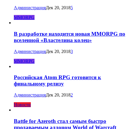
Администрация
Дек 20, 2018
5
MMORPG
В разработке находится новая MMORPG по
вселенной «Властелина колец»
Администрация
Дек 20, 2018
3
MMORPG
Российская Atom RPG готовится к
финальному релизу
Администрация
Дек 20, 2018
2
Новости
Battle for Azeroth стал самым быстро
продаваемым аддоном World of Warcraft