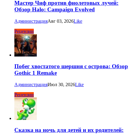
Мастер Чиф против фиолетовых лучей:
Обзор Halo: Campaign Evolved
Администрация
Авг 03, 2026
Like
Рецензии
Побег хвостатого шершня с острова: Обзор
Gothic 1 Remake
Администрация
Июл 30, 2026
Like
Рецензии
Сказка на ночь для детей и их родителей: