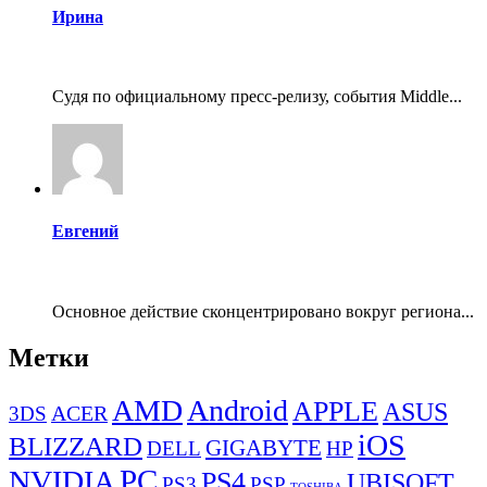
Ирина
Судя по официальному пресс-релизу, события Middle...
Евгений
Основное действие сконцентрировано вокруг региона...
Метки
AMD
Android
APPLE
ASUS
ACER
3DS
iOS
BLIZZARD
GIGABYTE
DELL
HP
PC
NVIDIA
PS4
UBISOFT
PS3
PSP