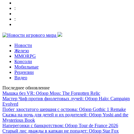
:
:
Новости
Железо
MMORPG
Консоли
Мобильные
Рецензии
Видео
Последнее обновление
Мышка без VR: Обзор Moss: The Forgotten Relic
Мастер Чиф против фиолетовых лучей: Обзор Halo: Campaign
Evolved
Побег хвостатого шершня с острова: Обзор Gothic 1 Remake
Сказка на ночь для детей и их родителей: Обзор Yoshi and the
Mysterious Book
Наперегонки с банкротством: Обзор Tour de France 2026
Старый лис дважды в капкан не попадет: Обзор Star Fox