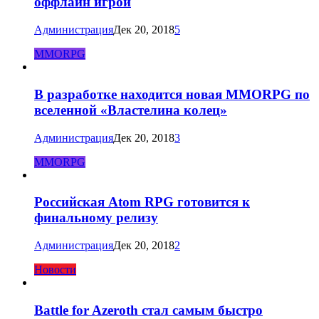
оффлайн игрой
Администрация
Дек 20, 2018
5
MMORPG
В разработке находится новая MMORPG по
вселенной «Властелина колец»
Администрация
Дек 20, 2018
3
MMORPG
Российская Atom RPG готовится к
финальному релизу
Администрация
Дек 20, 2018
2
Новости
Battle for Azeroth стал самым быстро