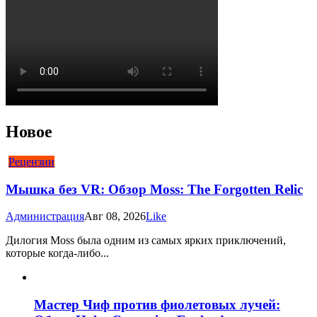
Новое
Рецензии
Мышка без VR: Обзор Moss: The Forgotten Relic
Администрация
Авг 08, 2026
Like
Дилогия Moss была одним из самых ярких приключений,
которые когда-либо...
Мастер Чиф против фиолетовых лучей: