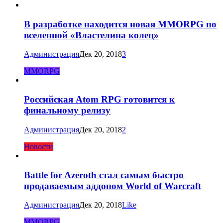
В разработке находится новая MMORPG по
вселенной «Властелина колец»
Администрация
Дек 20, 2018
3
MMORPG
Российская Atom RPG готовится к
финальному релизу
Администрация
Дек 20, 2018
2
Новости
Battle for Azeroth стал самым быстро
продаваемым аддоном World of Warcraft
Администрация
Дек 20, 2018
Like
MMORPG