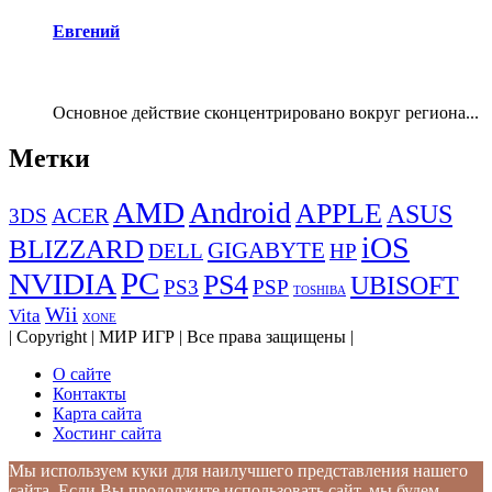
Евгений
Основное действие сконцентрировано вокруг региона...
Метки
AMD
Android
APPLE
ASUS
ACER
3DS
iOS
BLIZZARD
GIGABYTE
DELL
HP
PC
NVIDIA
PS4
UBISOFT
PS3
PSP
TOSHIBA
Wii
Vita
XONE
| Copyright | МИР ИГР | Все права защищены |
О сайте
Контакты
Карта сайта
Хостинг сайта
Мы используем куки для наилучшего представления нашего
сайта. Если Вы продолжите использовать сайт, мы будем