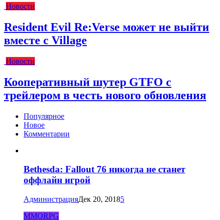
Новости
Resident Evil Re:Verse может не выйти
вместе с Village
Новости
Кооперативный шутер GTFO с
трейлером в честь нового обновления
Популярное
Новое
Комментарии
Bethesda: Fallout 76 никогда не станет
оффлайн игрой
Администрация
Дек 20, 2018
5
MMORPG