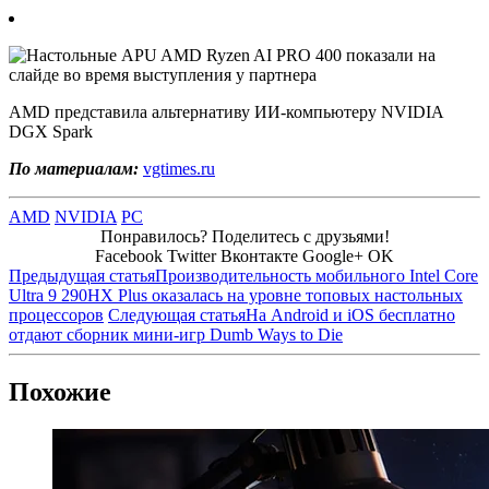
AMD представила альтернативу ИИ-компьютеру NVIDIA
DGX Spark
По материалам:
vgtimes.ru
AMD
NVIDIA
PC
Понравилось? Поделитесь с друзьями!
Facebook
Twitter
Вконтакте
Google+
OK
Предыдущая статья
Производительность мобильного Intel Core
Ultra 9 290HX Plus оказалась на уровне топовых настольных
процессоров
Следующая статья
На Android и iOS бесплатно
отдают сборник мини-игр Dumb Ways to Die
Похожие