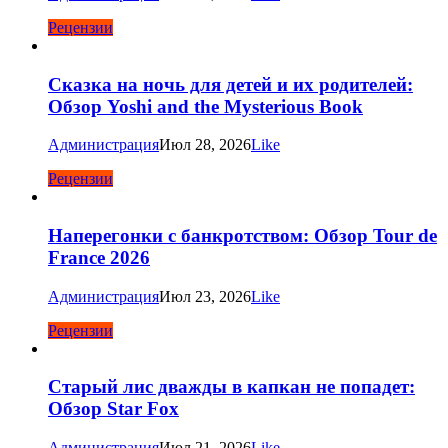
Рецензии
Сказка на ночь для детей и их родителей:
Обзор Yoshi and the Mysterious Book
Администрация
Июл 28, 2026
Like
Рецензии
Наперегонки с банкротством: Обзор Tour de
France 2026
Администрация
Июл 23, 2026
Like
Рецензии
Старый лис дважды в капкан не попадет:
Обзор Star Fox
Администрация
Июл 21, 2026
Like