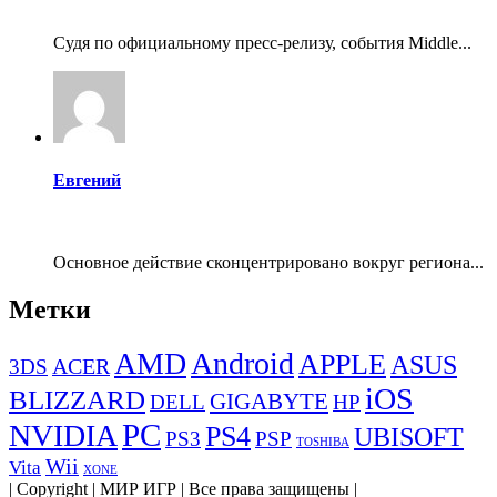
Судя по официальному пресс-релизу, события Middle...
Евгений
Основное действие сконцентрировано вокруг региона...
Метки
AMD
Android
APPLE
ASUS
ACER
3DS
iOS
BLIZZARD
GIGABYTE
DELL
HP
PC
NVIDIA
PS4
UBISOFT
PS3
PSP
TOSHIBA
Wii
Vita
XONE
| Copyright | МИР ИГР | Все права защищены |