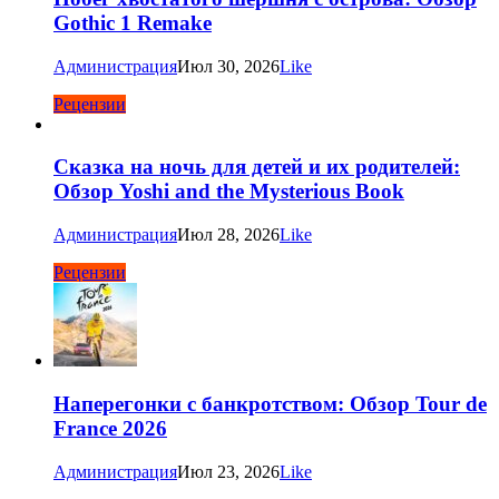
Gothic 1 Remake
Администрация
Июл 30, 2026
Like
Рецензии
Сказка на ночь для детей и их родителей:
Обзор Yoshi and the Mysterious Book
Администрация
Июл 28, 2026
Like
Рецензии
Наперегонки с банкротством: Обзор Tour de
France 2026
Администрация
Июл 23, 2026
Like