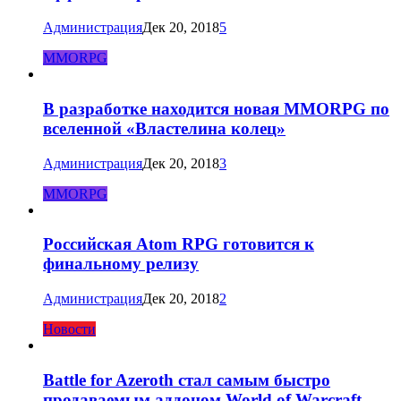
Администрация
Дек 20, 2018
5
MMORPG
В разработке находится новая MMORPG по
вселенной «Властелина колец»
Администрация
Дек 20, 2018
3
MMORPG
Российская Atom RPG готовится к
финальному релизу
Администрация
Дек 20, 2018
2
Новости
Battle for Azeroth стал самым быстро
продаваемым аддоном World of Warcraft