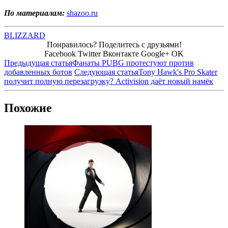
По материалам:
shazoo.ru
BLIZZARD
Понравилось? Поделитесь с друзьями!
Facebook
Twitter
Вконтакте
Google+
OK
Предыдущая статья
Фанаты PUBG протестуют против
добавленных ботов
Следующая статья
Tony Hawk's Pro Skater
получит полную перезагрузку? Activision даёт новый намёк
Похожие