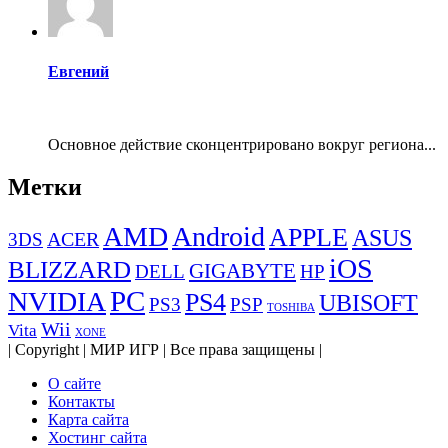
Евгений
Основное действие сконцентрировано вокруг региона...
Метки
AMD
Android
APPLE
ASUS
ACER
3DS
iOS
BLIZZARD
GIGABYTE
DELL
HP
PC
NVIDIA
PS4
UBISOFT
PS3
PSP
TOSHIBA
Wii
Vita
XONE
| Copyright | МИР ИГР | Все права защищены |
О сайте
Контакты
Карта сайта
Хостинг сайта