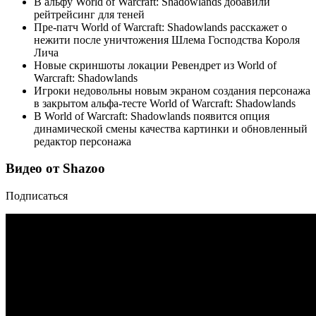
В альфу World of Warcraft: Shadowlands добавили
рейтрейсинг для теней
Пре-патч World of Warcraft: Shadowlands расскажет о
нежити после уничтожения Шлема Господства Короля
Лича
Новые скриншоты локации Ревендрет из World of
Warcraft: Shadowlands
Игроки недовольны новым экраном создания персонажа
в закрытом альфа-тесте World of Warcraft: Shadowlands
В World of Warcraft: Shadowlands появится опция
динамической смены качества картинки и обновленный
редактор персонажа
Видео от Shazoo
Подписаться