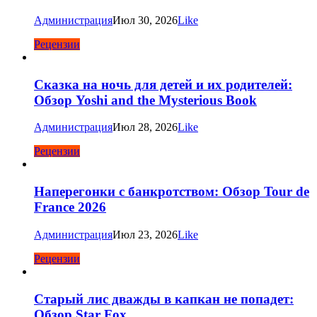
Администрация
Июл 30, 2026
Like
Рецензии
Сказка на ночь для детей и их родителей:
Обзор Yoshi and the Mysterious Book
Администрация
Июл 28, 2026
Like
Рецензии
Наперегонки с банкротством: Обзор Tour de
France 2026
Администрация
Июл 23, 2026
Like
Рецензии
Старый лис дважды в капкан не попадет:
Обзор Star Fox