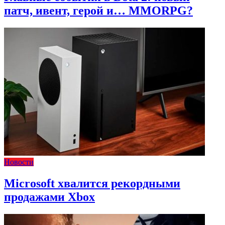
патч, ивент, герой и… MMORPG?
Новости
Microsoft хвалится рекордными
продажами Xbox