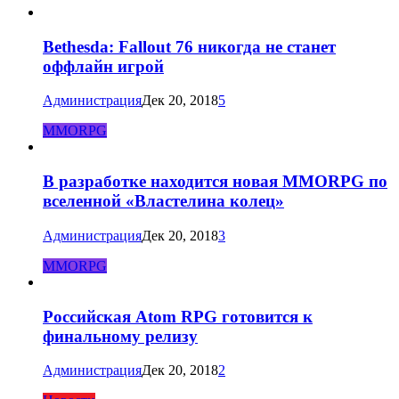
Bethesda: Fallout 76 никогда не станет
оффлайн игрой
Администрация
Дек 20, 2018
5
MMORPG
В разработке находится новая MMORPG по
вселенной «Властелина колец»
Администрация
Дек 20, 2018
3
MMORPG
Российская Atom RPG готовится к
финальному релизу
Администрация
Дек 20, 2018
2