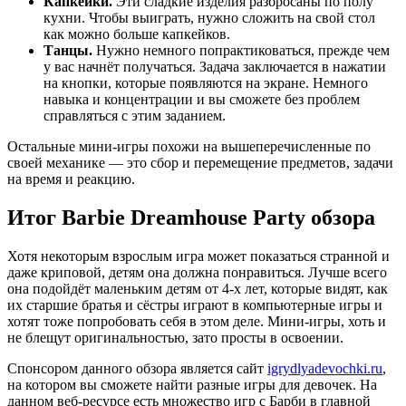
Капкейки.
Эти сладкие изделия разбросаны по полу
кухни. Чтобы выиграть, нужно сложить на свой стол
как можно больше капкейков.
Танцы.
Нужно немного попрактиковаться, прежде чем
у вас начнёт получаться. Задача заключается в нажатии
на кнопки, которые появляются на экране. Немного
навыка и концентрации и вы сможете без проблем
справляться с этим заданием.
Остальные мини-игры похожи на вышеперечисленные по
своей механике — это сбор и перемещение предметов, задачи
на время и реакцию.
Итог Barbie Dreamhouse Party обзора
Хотя некоторым взрослым игра может показаться странной и
даже криповой, детям она должна понравиться. Лучше всего
она подойдёт маленьким детям от 4-х лет, которые видят, как
их старшие братья и сёстры играют в компьютерные игры и
хотят тоже попробовать себя в этом деле. Мини-игры, хоть и
не блещут оригинальностью, зато просты в освоении.
Спонсором данного обзора является сайт
igrydlyadevochki.ru
,
на котором вы сможете найти разные игры для девочек. На
данном веб-ресурсе есть множество игр с Барби в главной