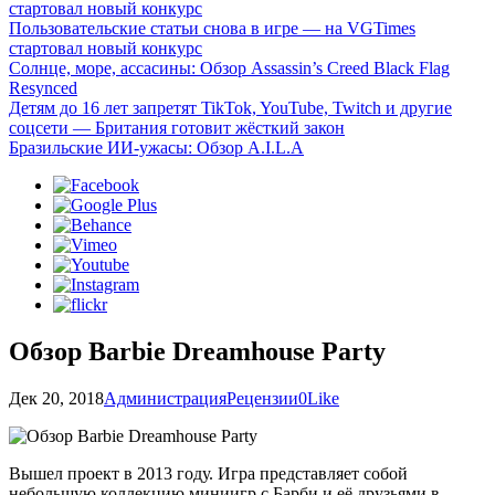
стартовал новый конкурс
Пользовательские статьи снова в игре — на VGTimes
стартовал новый конкурс
Солнце, море, ассасины: Обзор Assassin’s Creed Black Flag
Resynced
Детям до 16 лет запретят TikTok, YouTube, Twitch и другие
соцсети — Британия готовит жёсткий закон
Бразильские ИИ-ужасы: Обзор A.I.L.A
Обзор Barbie Dreamhouse Party
Дек 20, 2018
Администрация
Рецензии
0
Like
Вышел проект в 2013 году. Игра представляет собой
небольшую коллекцию миниигр с Барби и её друзьями в