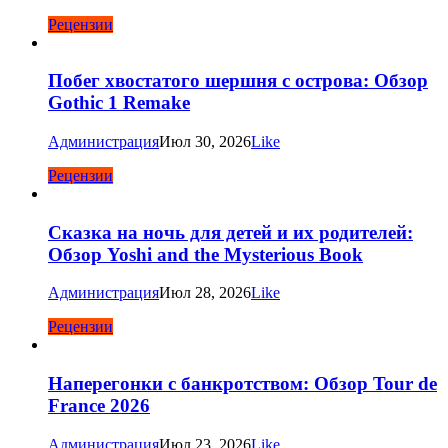
Рецензии
Побег хвостатого шершня с острова: Обзор
Gothic 1 Remake
Администрация
Июл 30, 2026
Like
Рецензии
Сказка на ночь для детей и их родителей:
Обзор Yoshi and the Mysterious Book
Администрация
Июл 28, 2026
Like
Рецензии
Наперегонки с банкротством: Обзор Tour de
France 2026
Администрация
Июл 23, 2026
Like