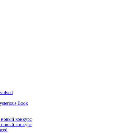
volved
ysterious Book
л новый конкурс
л новый конкурс
nced