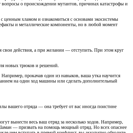
т вопросы о происхождении мутантов, причинах катастрофы и
га с ценным хламом и ознакомиться с основами экосистемы
тефакты и металлические компоненты, но в любой момент
 свои действия, а при желании — отступить. При этом круг
для новых трюков и решений.
Например, прокачав один из навыков, ваша утка научится
аданием на один ход машины или сделать дополнительный
илы вашего отряда — она требует от вас иногда поистине
гут вынести весь ваш отряд за несколько ходов. Например,
Шаман — призвать на помощь мощный отряд. Но всех опаснее
жде чем вступать в прямой конфликт, вы аккуратно обходите