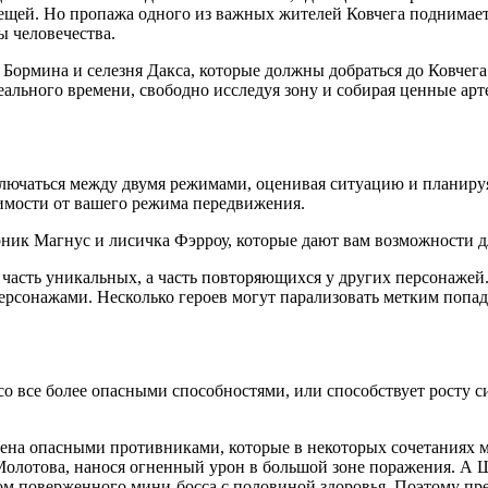
вещей. Но пропажа одного из важных жителей Ковчега поднимае
ы человечества.
на Бормина и селезня Дакса, которые должны добраться до Ковче
еального времени, свободно исследуя зону и собирая ценные ар
ключаться между двумя режимами, оценивая ситуацию и планируя
симости от вашего режима передвижения.
оник Магнус и лисичка Фэрроу, которые дают вам возможности 
асть уникальных, а часть повторяющихся у других персонажей. 
персонажами. Несколько героев могут парализовать метким поп
со все более опасными способностями, или способствует росту с
ена опасными противниками, которые в некоторых сочетаниях мо
Молотова, нанося огненный урон в большой зоне поражения. А 
ом поверженного мини-босса с половиной здоровья. Поэтому пре