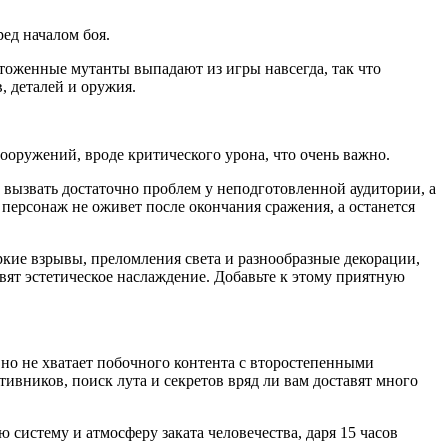
ед началом боя.
тоженные мутанты выпадают из игры навсегда, так что
 деталей и оружия.
ружений, вроде критического урона, что очень важно.
 вызвать достаточно проблем у неподготовленной аудитории, а
персонаж не оживет после окончания сражения, а останется
ркие взрывы, преломления света и разнообразные декорации,
авят эстетическое наслаждение. Добавьте к этому приятную
вно не хватает побочного контента с второстепенными
вников, поиск лута и секретов вряд ли вам доставят много
ю систему и атмосферу заката человечества, даря 15 часов