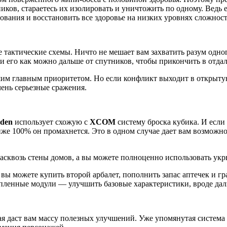
ков, стараетесь их изолировать и уничтожить по одному. Ведь 
ования и восстановить все здоровье на низких уровнях сложнос
ктические схемы. Ничто не мешает вам захватить разум одного в
ти его как можно дальше от спутников, чтобы прикончить в отдал
им главным приоритетом. Но если конфликт выходит в открытую
ень серьезные сражения.
Eden
использует схожую с
XCOM
систему броска кубика. И если
иже 100% он промахнется. Это в одном случае дает вам возможн
асквозь стены домов, а вы можете полноценно использовать укры
ы можете купить второй арбалет, пополнить запас аптечек и г
пленные модули — улучшить базовые характеристики, вроде дал
ая даст вам массу полезных улучшений. Уже упомянутая система