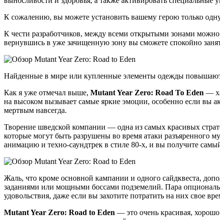
выносливости и здоровья, а также активировать специальные 
К сожалению, вы можете установить вашему герою только одну 
К чести разработчиков, между всеми открытыми зонами можно 
вернувшись в уже зачищенную зону вы сможете спокойно занят
Найденные в мире или купленные элементы одежды повышают с
Как я уже отмечал выше,
Mutant Year Zero: Road To Eden
— ха
на высоком вызывает самые яркие эмоции, особенно если вы ак
мертвым навсегда.
Творение шведской компании — одна из самых красивых страте
которые могут быть разрушены во время атаки разъяренного му
анимацию и техно-саундтрек в стиле 80-х, и вы получите самы
Жаль, что кроме основной кампании и одного сайдквеста, допо
заданиями или мощными боссами подземелий. Пара опциональн
удовольствия, даже если вы захотите потратить на них свое вре
Mutant Year Zero: Road to Eden
— это очень красивая, хорошо 