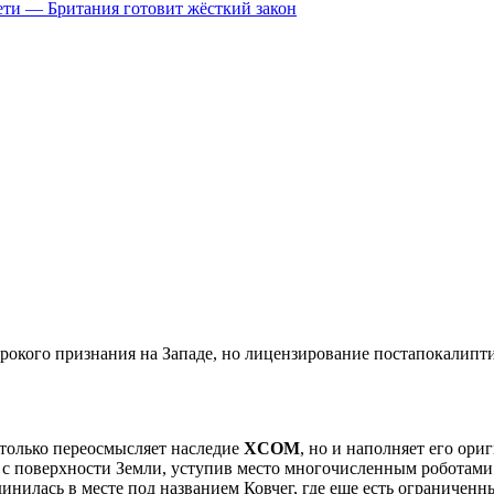
цсети — Британия готовит жёсткий закон
ирокого признания на Западе, но лицензирование постапокалип
только переосмысляет наследие
XCOM
, но и наполняет его ор
с поверхности Земли, уступив место многочисленным роботами 
илась в месте под названием Ковчег, где еще есть ограниченн