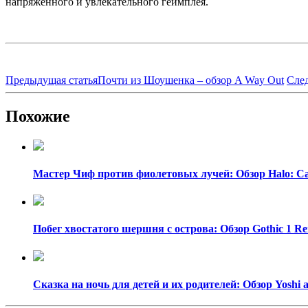
напряженного и увлекательного геймплея.
Предыдущая статья
Почти из Шоушенка – обзор A Way Out
Сле
Похожие
Мастер Чиф против фиолетовых лучей: Обзор Halo: C
Побег хвостатого шершня с острова: Обзор Gothic 1 R
Сказка на ночь для детей и их родителей: Обзор Yoshi 