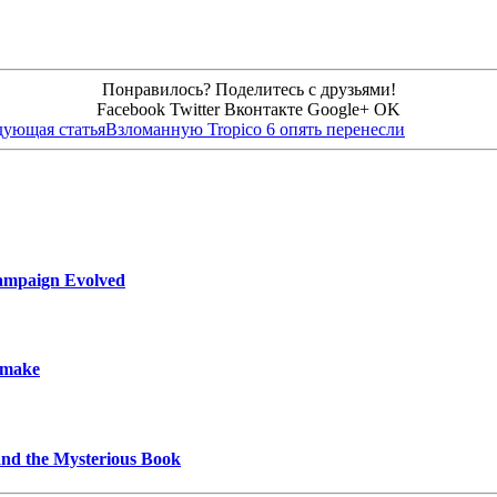
Понравилось? Поделитесь с друзьями!
Facebook
Twitter
Вконтакте
Google+
OK
дующая статья
Взломанную Tropico 6 опять перенесли
ampaign Evolved
emake
and the Mysterious Book