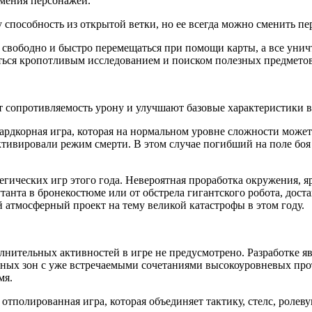
умения персонажей.
способность из открытой ветки, но ее всегда можно сменить пер
свободно и быстро перемещаться при помощи карты, а все унич
ься кропотливым исследованием и поиском полезных предметов,
опротивляемость урону и улучшают базовые характеристики воо
рдкорная игра, которая на нормальном уровне сложности может
тивировали режим смерти. В этом случае погибший на поле боя 
гических игр этого года. Невероятная проработка окружения, я
танта в бронекостюме или от обстрела гигантского робота, дост
й атмосферный проект на тему великой катастрофы в этом году.
лнительных активностей в игре не предусмотрено. Разработке я
ых зон с уже встречаемыми сочетаниями высокоуровневых проти
мя.
отполированная игра, которая объединяет тактику, стелс, ролеву