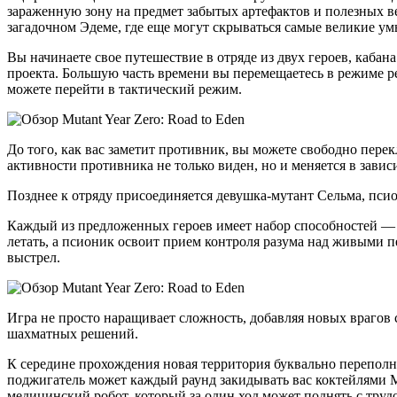
зараженную зону на предмет забытых артефактов и полезных 
загадочном Эдеме, где еще могут скрываться самые великие ум
Вы начинаете свое путешествие в отряде из двух героев, каба
проекта. Большую часть времени вы перемещаетесь в режиме р
можете перейти в тактический режим.
До того, как вас заметит противник, вы можете свободно пере
активности противника не только виден, но и меняется в зави
Позднее к отряду присоединяется девушка-мутант Сельма, пси
Каждый из предложенных героев имеет набор способностей — ч
летать, а псионик освоит прием контроля разума над живыми 
выстрел.
Игра не просто наращивает сложность, добавляя новых врагов 
шахматных решений.
К середине прохождения новая территория буквально переполн
поджигатель может каждый раунд закидывать вас коктейлями 
медицинский робот, который за один ход может поднять с труд