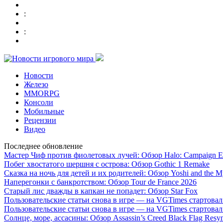
:
:
Новости
Железо
MMORPG
Консоли
Мобильные
Рецензии
Видео
Последнее обновление
Мастер Чиф против фиолетовых лучей: Обзор Halo: Campaign E
Побег хвостатого шершня с острова: Обзор Gothic 1 Remake
Сказка на ночь для детей и их родителей: Обзор Yoshi and the M
Наперегонки с банкротством: Обзор Tour de France 2026
Старый лис дважды в капкан не попадет: Обзор Star Fox
Пользовательские статьи снова в игре — на VGTimes стартова
Пользовательские статьи снова в игре — на VGTimes стартова
Солнце, море, ассасины: Обзор Assassin’s Creed Black Flag Resy