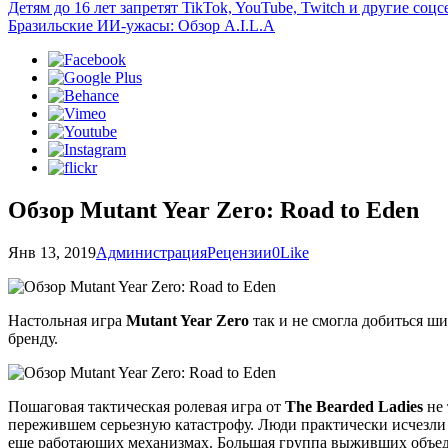
Детям до 16 лет запретят TikTok, YouTube, Twitch и другие со
Бразильские ИИ-ужасы: Обзор A.I.L.A
Обзор Mutant Year Zero: Road to Eden
Янв 13, 2019
Администрация
Рецензии
0
Like
Настольная игра
Mutant Year Zero
так и не смогла добиться ш
бренду.
Пошаговая тактическая ролевая игра от
The Bearded Ladies
не 
пережившем серьезную катастрофу. Люди практически исчезли 
еще работающих механизмах. Большая группа выживших объедин