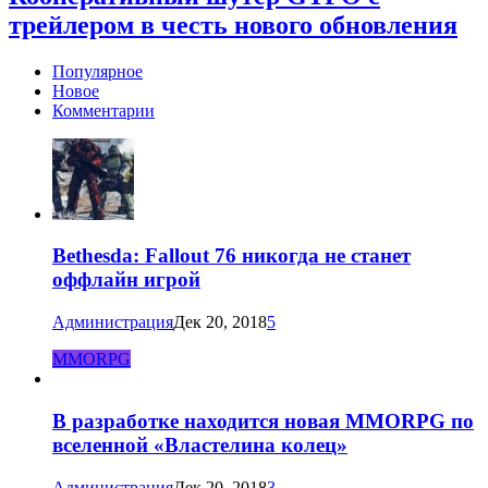
трейлером в честь нового обновления
Популярное
Новое
Комментарии
Bethesda: Fallout 76 никогда не станет
оффлайн игрой
Администрация
Дек 20, 2018
5
MMORPG
В разработке находится новая MMORPG по
вселенной «Властелина колец»
Администрация
Дек 20, 2018
3