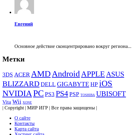
Евгений
Основное действие сконцентрировано вокруг региона...
Метки
AMD
Android
APPLE
ASUS
ACER
3DS
iOS
BLIZZARD
GIGABYTE
DELL
HP
PC
NVIDIA
PS4
UBISOFT
PS3
PSP
TOSHIBA
Wii
Vita
XONE
| Copyright | МИР ИГР | Все права защищены |
О сайте
Контакты
Карта сайта
Хостинг сайта