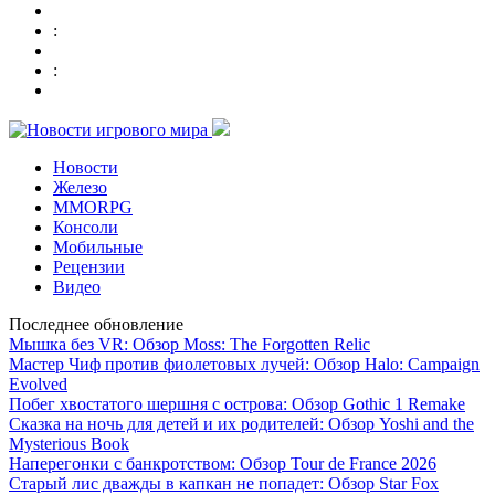
:
:
Новости
Железо
MMORPG
Консоли
Мобильные
Рецензии
Видео
Последнее обновление
Мышка без VR: Обзор Moss: The Forgotten Relic
Мастер Чиф против фиолетовых лучей: Обзор Halo: Campaign
Evolved
Побег хвостатого шершня с острова: Обзор Gothic 1 Remake
Сказка на ночь для детей и их родителей: Обзор Yoshi and the
Mysterious Book
Наперегонки с банкротством: Обзор Tour de France 2026
Старый лис дважды в капкан не попадет: Обзор Star Fox