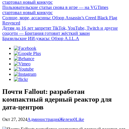
стартовал новый конкурс
Пользовательские статьи снова в игре — на VGTimes
стартовал новый конкурс
Солнце, море, ассасины: Обзор Assassin’s Creed Black Flag
Resynced
Детям до 16 лет запретят TikTok, YouTube, Twitch и другие
соцсети — Британия готовит жёсткий закон
Бразильские ИИ-ужасы: Обзор A.I.L.A
Почти Fallout: разработан
компактный ядерный реактор для
дата-центров
Окт 27, 2024
Администрация
Железо
0
Like