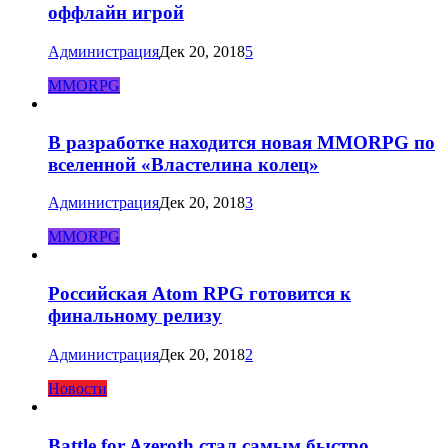
оффлайн игрой
Администрация
Дек 20, 2018
5
MMORPG
В разработке находится новая MMORPG по
вселенной «Властелина колец»
Администрация
Дек 20, 2018
3
MMORPG
Российская Atom RPG готовится к
финальному релизу
Администрация
Дек 20, 2018
2
Новости
Battle for Azeroth стал самым быстро