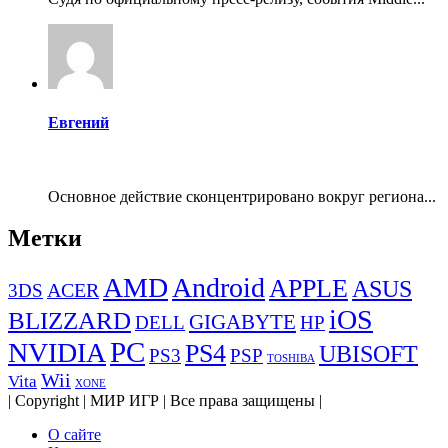
Евгений
Основное действие сконцентрировано вокруг региона...
Метки
AMD
Android
APPLE
ASUS
ACER
3DS
iOS
BLIZZARD
GIGABYTE
DELL
HP
PC
NVIDIA
PS4
UBISOFT
PS3
PSP
TOSHIBA
Wii
Vita
XONE
| Copyright | МИР ИГР | Все права защищены |
О сайте