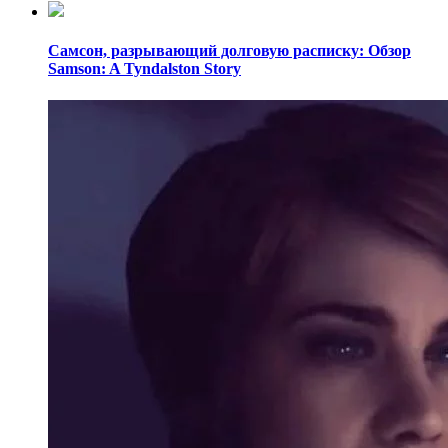
Самсон, разрывающий долговую расписку: Обзор
Samson: A Tyndalston Story