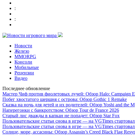
:
:
Новости
Железо
MMORPG
Консоли
Мобильные
Рецензии
Видео
Последнее обновление
Мастер Чиф против фиолетовых лучей: Обзор Halo: Campaign E
Побег хвостатого шершня с острова: Обзор Gothic 1 Remake
Сказка на ночь для детей и их родителей: Обзор Yoshi and the M
Наперегонки с банкротством: Обзор Tour de France 2026
Старый лис дважды в капкан не попадет: Обзор Star Fox
Пользовательские статьи снова в игре — на VGTimes стартова
Пользовательские статьи снова в игре — на VGTimes стартова
Солнце, море, ассасины: Обзор Assassin’s Creed Black Flag Resy