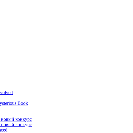
volved
ysterious Book
л новый конкурс
л новый конкурс
nced