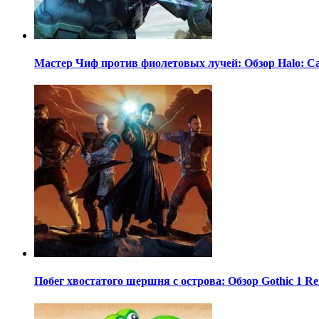
Мастер Чиф против фиолетовых лучей: Обзор Halo: C
Побег хвостатого шершня с острова: Обзор Gothic 1 R