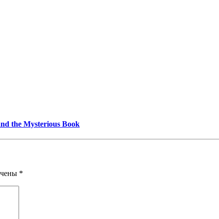
and the Mysterious Book
ечены
*