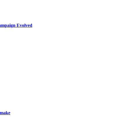
ampaign Evolved
emake