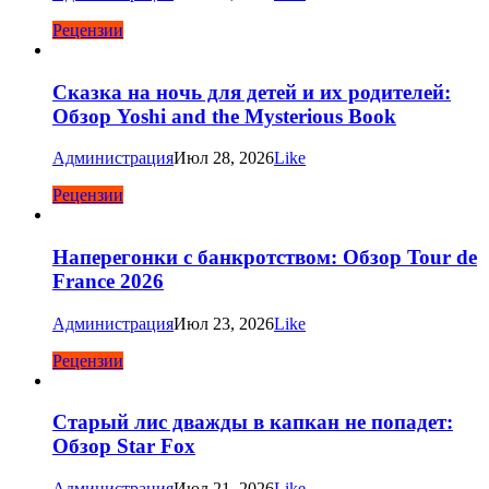
Рецензии
Сказка на ночь для детей и их родителей:
Обзор Yoshi and the Mysterious Book
Администрация
Июл 28, 2026
Like
Рецензии
Наперегонки с банкротством: Обзор Tour de
France 2026
Администрация
Июл 23, 2026
Like
Рецензии
Старый лис дважды в капкан не попадет:
Обзор Star Fox
Администрация
Июл 21, 2026
Like