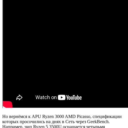
Но вернёмся к APU Ryzen 3000 AMD Picasso, спецификации
которых просочились на днях в Сеть через GeekBench.
Например, чип Ryzen 5 3500U оснащается четырьмя