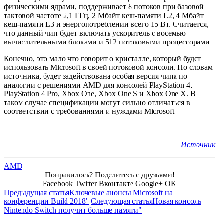
физическими ядрами, поддерживает 8 потоков при базовой
тактовой частоте 2,1 ГГц, 2 Мбайт кеш-памяти L2, 4 Мбайт
кеш-памяти L3 и энергопотреблении всего 15 Вт. Считается,
что данный чип будет включать ускоритель с восемью
вычислительными блоками и 512 потоковыми процессорами.
Конечно, это мало что говорит о кристалле, который будет
использовать Microsoft в своей потоковой консоли. По словам
источника, будет задействована особая версия чипа по
аналогии с решениями AMD для консолей PlayStation 4,
PlayStation 4 Pro, Xbox One, Xbox One S и Xbox One X. В
таком случае спецификации могут сильно отличаться в
соответствии с требованиями и нуждами Microsoft.
Источник
AMD
Понравилось? Поделитесь с друзьями!
Facebook
Twitter
Вконтакте
Google+
OK
Предыдущая статья
Ключевые анонсы Microsoft на
конференции Build 2018"
Следующая статья
Новая консоль
Nintendo Switch получит больше памяти"