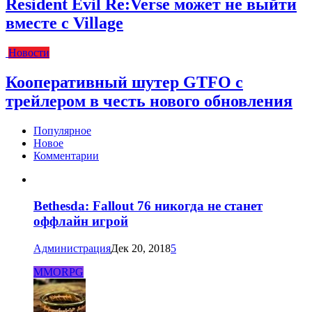
Resident Evil Re:Verse может не выйти
вместе с Village
Новости
Кооперативный шутер GTFO с
трейлером в честь нового обновления
Популярное
Новое
Комментарии
Bethesda: Fallout 76 никогда не станет
оффлайн игрой
Администрация
Дек 20, 2018
5
MMORPG