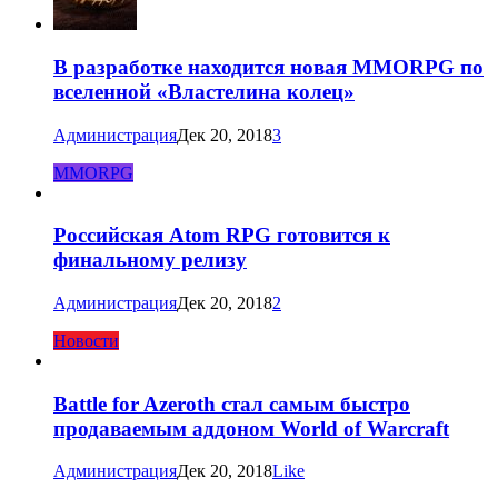
В разработке находится новая MMORPG по
вселенной «Властелина колец»
Администрация
Дек 20, 2018
3
MMORPG
Российская Atom RPG готовится к
финальному релизу
Администрация
Дек 20, 2018
2
Новости
Battle for Azeroth стал самым быстро
продаваемым аддоном World of Warcraft
Администрация
Дек 20, 2018
Like