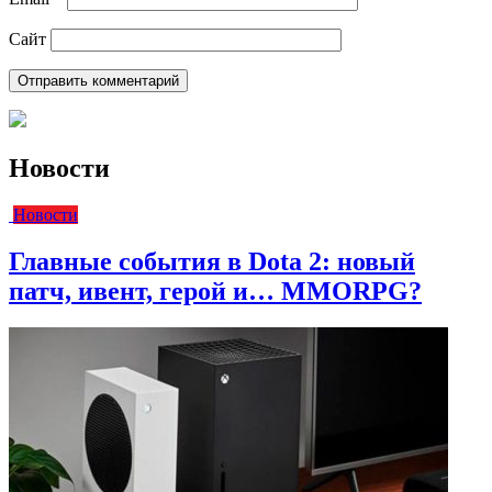
Сайт
Новости
Новости
Главные события в Dota 2: новый
патч, ивент, герой и… MMORPG?