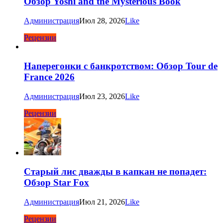
Обзор Yoshi and the Mysterious Book
Администрация
Июл 28, 2026
Like
Рецензии
Наперегонки с банкротством: Обзор Tour de
France 2026
Администрация
Июл 23, 2026
Like
Рецензии
Старый лис дважды в капкан не попадет:
Обзор Star Fox
Администрация
Июл 21, 2026
Like
Рецензии