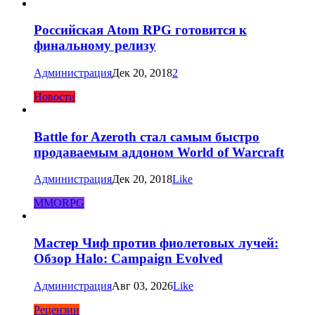
Российская Atom RPG готовится к
финальному релизу
Администрация
Дек 20, 2018
2
Новости
Battle for Azeroth стал самым быстро
продаваемым аддоном World of Warcraft
Администрация
Дек 20, 2018
Like
MMORPG
Мастер Чиф против фиолетовых лучей:
Обзор Halo: Campaign Evolved
Администрация
Авг 03, 2026
Like
Рецензии