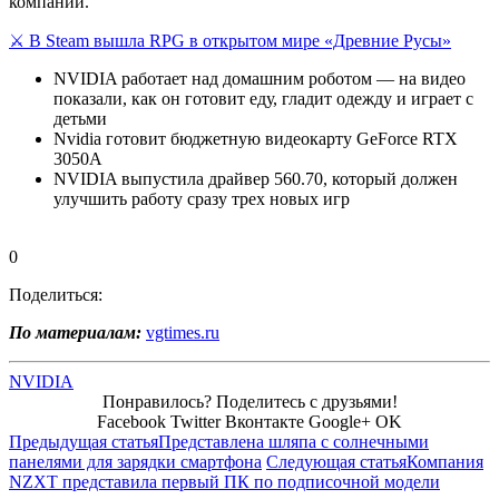
компании.
⚔️ В Steam вышла RPG в открытом мире «Древние Русы»
NVIDIA работает над домашним роботом — на видео
показали, как он готовит еду, гладит одежду и играет с
детьми
Nvidia готовит бюджетную видеокарту GeForce RTX
3050А
NVIDIA выпустила драйвер 560.70, который должен
улучшить работу сразу трех новых игр
0
Поделиться:
По материалам:
vgtimes.ru
NVIDIA
Понравилось? Поделитесь с друзьями!
Facebook
Twitter
Вконтакте
Google+
OK
Предыдущая статья
Представлена шляпа с солнечными
панелями для зарядки смартфона
Следующая статья
Компания
NZXT представила первый ПК по подписочной модели