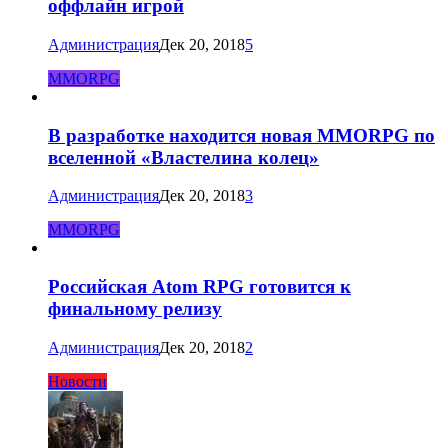
оффлайн игрой
Администрация
Дек 20, 2018
5
MMORPG
В разработке находится новая MMORPG по
вселенной «Властелина колец»
Администрация
Дек 20, 2018
3
MMORPG
Российская Atom RPG готовится к
финальному релизу
Администрация
Дек 20, 2018
2
Новости