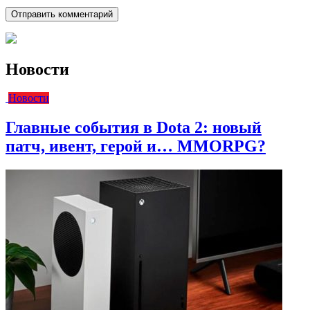
Новости
Новости
Главные события в Dota 2: новый
патч, ивент, герой и… MMORPG?