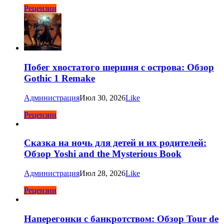
Рецензии
Побег хвостатого шершня с острова: Обзор
Gothic 1 Remake
Администрация
Июл 30, 2026
Like
Рецензии
Сказка на ночь для детей и их родителей:
Обзор Yoshi and the Mysterious Book
Администрация
Июл 28, 2026
Like
Рецензии
Наперегонки с банкротством: Обзор Tour de