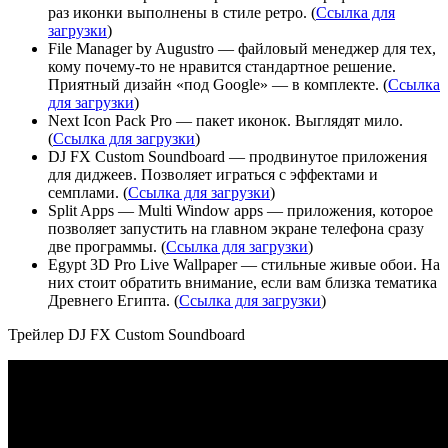
раз иконки выполнены в стиле ретро. (
Ссылка для
загрузки
)
File Manager by Augustro — файловый менеджер для тех,
кому почему-то не нравится стандартное решение.
Приятный дизайн «под Google» — в комплекте. (
Ссылка
для загрузки
)
Next Icon Pack Pro — пакет иконок. Выглядят мило.
(
Ссылка для загрузки
)
DJ FX Custom Soundboard — продвинутое приложения
для диджеев. Позволяет играться с эффектами и
семплами. (
Ссылка для загрузки
)
Split Apps — Multi Window apps — приложения, которое
позволяет запустить на главном экране телефона сразу
две программы. (
Ссылка для загрузки
)
Egypt 3D Pro Live Wallpaper — стильные живые обои. На
них стоит обратить внимание, если вам близка тематика
Древнего Египта. (
Ссылка для загрузки
)
Трейлер DJ FX Custom Soundboard