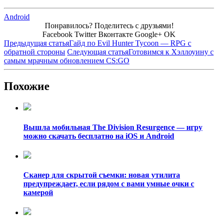
Android
Понравилось? Поделитесь с друзьями!
Facebook
Twitter
Вконтакте
Google+
OK
Предыдущая статья
Гайд по Evil Hunter Tycoon — RPG с
обратной стороны
Следующая статья
Готовимся к Хэллоуину с
самым мрачным обновлением CS:GO
Похожие
Вышла мобильная The Division Resurgence — игру
можно скачать бесплатно на iOS и Android
Сканер для скрытой съемки: новая утилита
предупреждает, если рядом с вами умные очки с
камерой