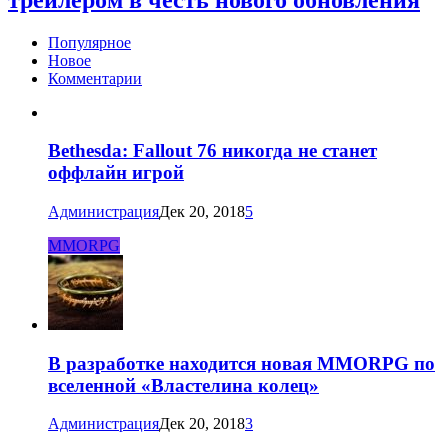
Популярное
Новое
Комментарии
Bethesda: Fallout 76 никогда не станет
оффлайн игрой
Администрация
Дек 20, 2018
5
MMORPG
В разработке находится новая MMORPG по
вселенной «Властелина колец»
Администрация
Дек 20, 2018
3