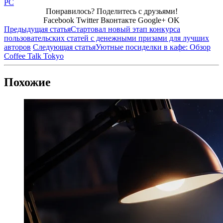
PC
Понравилось? Поделитесь с друзьями!
Facebook
Twitter
Вконтакте
Google+
OK
Предыдущая статья
Стартовал новый этап конкурса
пользовательских статей с денежными призами для лучших
авторов
Следующая статья
Уютные посиделки в кафе: Обзор
Coffee Talk Tokyo
Похожие