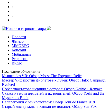
:
:
Новости
Железо
MMORPG
Консоли
Мобильные
Рецензии
Видео
Последнее обновление
Мышка без VR: Обзор Moss: The Forgotten Relic
Мастер Чиф против фиолетовых лучей: Обзор Halo: Campaign
Evolved
Побег хвостатого шершня с острова: Обзор Gothic 1 Remake
Сказка на ночь для детей и их родителей: Обзор Yoshi and the
Mysterious Book
Наперегонки с банкротством: Обзор Tour de France 2026
Старый лис дважды в капкан не попадет: Обзор Star Fox