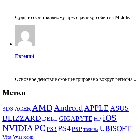
Судя по официальному пресс-релизу, события Middle...
Евгений
Основное действие сконцентрировано вокруг региона...
Метки
AMD
Android
APPLE
ASUS
ACER
3DS
iOS
BLIZZARD
GIGABYTE
DELL
HP
PC
NVIDIA
PS4
UBISOFT
PS3
PSP
TOSHIBA
Wii
Vita
XONE