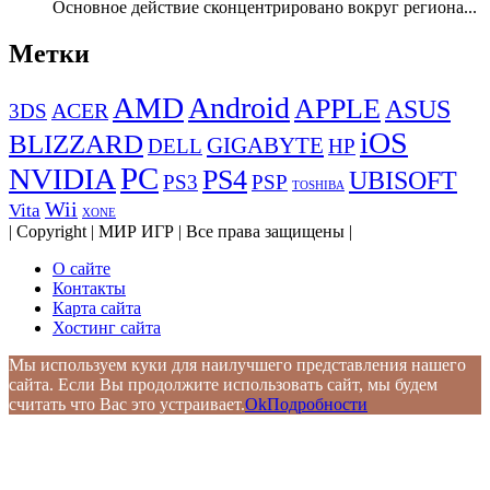
Основное действие сконцентрировано вокруг региона...
Метки
AMD
Android
APPLE
ASUS
ACER
3DS
iOS
BLIZZARD
GIGABYTE
DELL
HP
PC
NVIDIA
PS4
UBISOFT
PS3
PSP
TOSHIBA
Wii
Vita
XONE
| Copyright | МИР ИГР | Все права защищены |
О сайте
Контакты
Карта сайта
Хостинг сайта
Мы используем куки для наилучшего представления нашего
сайта. Если Вы продолжите использовать сайт, мы будем
считать что Вас это устраивает.
Ok
Подробности