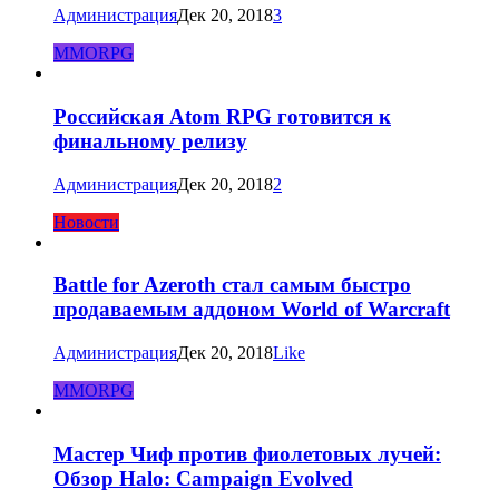
Администрация
Дек 20, 2018
3
MMORPG
Российская Atom RPG готовится к
финальному релизу
Администрация
Дек 20, 2018
2
Новости
Battle for Azeroth стал самым быстро
продаваемым аддоном World of Warcraft
Администрация
Дек 20, 2018
Like
MMORPG
Мастер Чиф против фиолетовых лучей:
Обзор Halo: Campaign Evolved