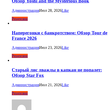
Обзор Yoshi and the Mysterious Book
Администрация
Июл 28, 2026
Like
Рецензии
Наперегонки с банкротством: Обзор Tour de
France 2026
Администрация
Июл 23, 2026
Like
Рецензии
Старый лис дважды в капкан не попадет:
Обзор Star Fox
Администрация
Июл 21, 2026
Like
Рецензии