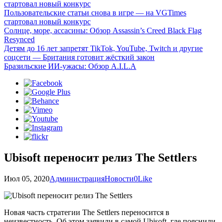
стартовал новый конкурс
Пользовательские статьи снова в игре — на VGTimes
стартовал новый конкурс
Солнце, море, ассасины: Обзор Assassin’s Creed Black Flag
Resynced
Детям до 16 лет запретят TikTok, YouTube, Twitch и другие
соцсети — Британия готовит жёсткий закон
Бразильские ИИ-ужасы: Обзор A.I.L.A
Ubisoft переносит релиз The Settlers
Июл 05, 2020
Администрация
Новости
0
Like
Новая часть стратегии The Settlers переносится в
неизвестность. Об этом заявили в самой Ubisoft, где пояснили,