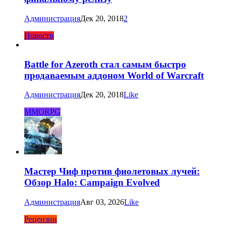
Администрация
Дек 20, 2018
2
Новости
Battle for Azeroth стал самым быстро
продаваемым аддоном World of Warcraft
Администрация
Дек 20, 2018
Like
MMORPG
Мастер Чиф против фиолетовых лучей:
Обзор Halo: Campaign Evolved
Администрация
Авг 03, 2026
Like
Рецензии