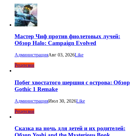
Мастер Чиф против фиолетовых лучей:
Обзор Halo: Campaign Evolved
Администрация
Авг 03, 2026
Like
Рецензии
Побег хвостатого шершня с острова: Обзор
Gothic 1 Remake
Администрация
Июл 30, 2026
Like
Рецензии
Сказка на ночь для детей и их родителей:
Обзор Yoshi and the Mysterious Book