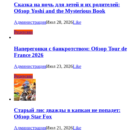
Сказка на ночь для детей и их родителей:
Обзор Yoshi and the Mysterious Book
Администрация
Июл 28, 2026
Like
Рецензии
Наперегонки с банкротством: Обзор Tour de
France 2026
Администрация
Июл 23, 2026
Like
Рецензии
Старый лис дважды в капкан не попадет:
Обзор Star Fox
Администрация
Июл 21, 2026
Like