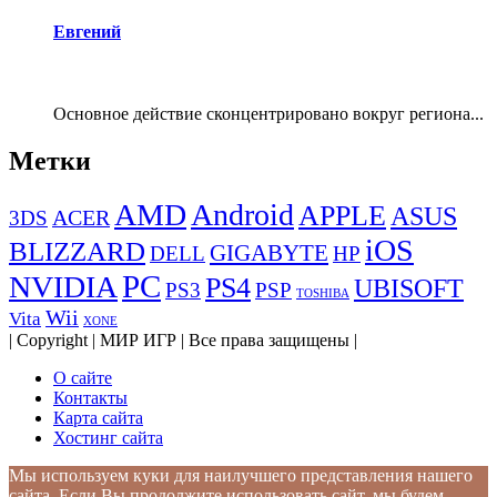
Евгений
Основное действие сконцентрировано вокруг региона...
Метки
AMD
Android
APPLE
ASUS
ACER
3DS
iOS
BLIZZARD
GIGABYTE
DELL
HP
PC
NVIDIA
PS4
UBISOFT
PS3
PSP
TOSHIBA
Wii
Vita
XONE
| Copyright | МИР ИГР | Все права защищены |
О сайте
Контакты
Карта сайта
Хостинг сайта
Мы используем куки для наилучшего представления нашего
сайта. Если Вы продолжите использовать сайт, мы будем