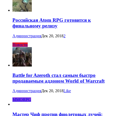
Российская Atom RPG готовится к
финальному релизу
Администрация
Дек 20, 2018
2
Новости
Battle for Azeroth стал самым быстро
продаваемым аддоном World of Warcraft
Администрация
Дек 20, 2018
Like
MMORPG
Мастер Чиф против фиолетовых лучей: