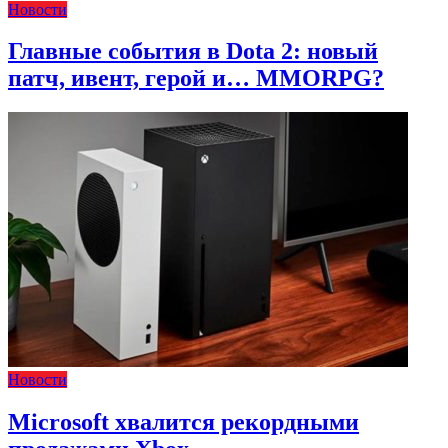
Новости
Главные события в Dota 2: новый
патч, ивент, герой и… MMORPG?
Новости
Microsoft хвалится рекордными