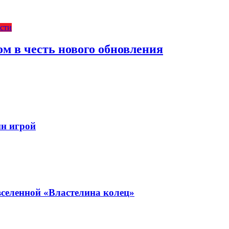
сти
м в честь нового обновления
йн игрой
селенной «Властелина колец»