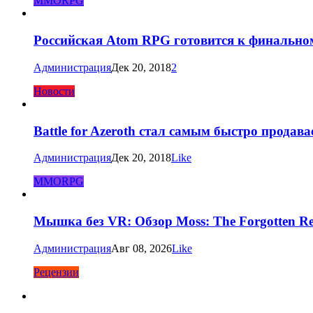
MMORPG
Российская Atom RPG готовится к финально
Администрация
Дек 20, 2018
2
Новости
Battle for Azeroth стал самым быстро продав
Администрация
Дек 20, 2018
Like
MMORPG
Мышка без VR: Обзор Moss: The Forgotten Re
Администрация
Авг 08, 2026
Like
Рецензии