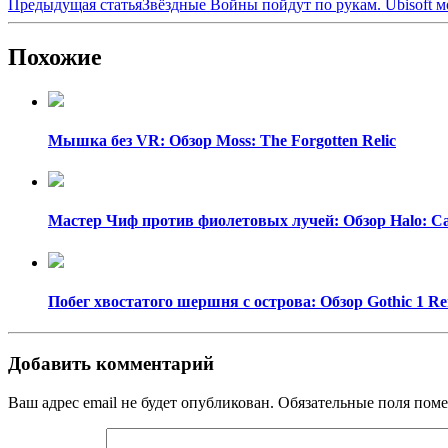
Предыдущая статья
Звёздные Войны пойдут по рукам. Ubisoft м
Похожие
Мышка без VR: Обзор Moss: The Forgotten Relic
Мастер Чиф против фиолетовых лучей: Обзор Halo: C
Побег хвостатого шершня с острова: Обзор Gothic 1 R
Добавить комментарий
Ваш адрес email не будет опубликован.
Обязательные поля пом