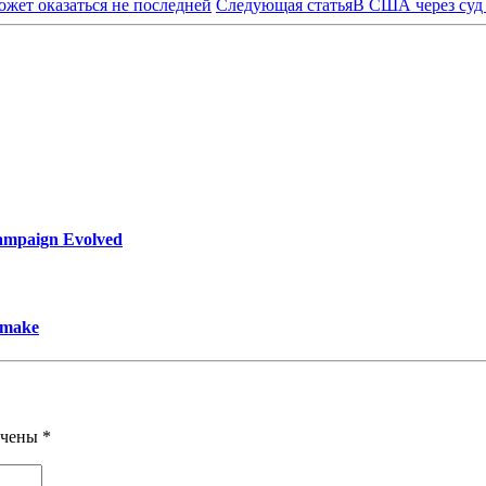
ожет оказаться не последней
Следующая статья
В США через суд 
ampaign Evolved
emake
ечены
*