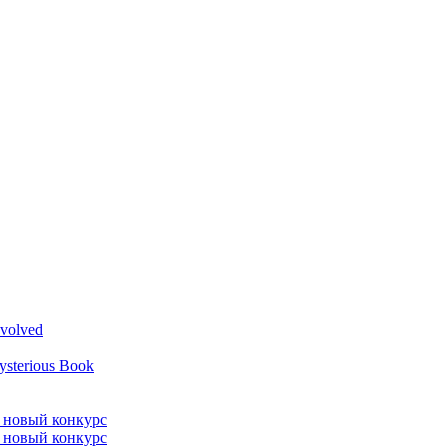
volved
ysterious Book
л новый конкурс
л новый конкурс