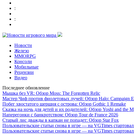
:
:
Новости
Железо
MMORPG
Консоли
Мобильные
Рецензии
Видео
Последнее обновление
Мышка без VR: Обзор Moss: The Forgotten Relic
Мастер Чиф против фиолетовых лучей: Обзор Halo: Campaign E
Побег хвостатого шершня с острова: Обзор Gothic 1 Remake
Сказка на ночь для детей и их родителей: Обзор Yoshi and the M
Наперегонки с банкротством: Обзор Tour de France 2026
Старый лис дважды в капкан не попадет: Обзор Star Fox
Пользовательские статьи снова в игре — на VGTimes стартова
Пользовательские статьи снова в игре — на VGTimes стартова