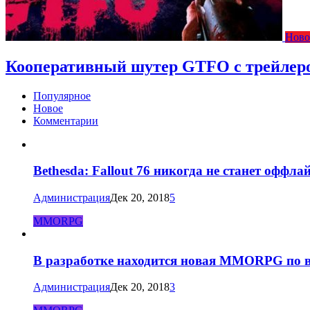
Ново
Кооперативный шутер GTFO с трейлеро
Популярное
Новое
Комментарии
Bethesda: Fallout 76 никогда не станет оффла
Администрация
Дек 20, 2018
5
MMORPG
В разработке находится новая MMORPG по в
Администрация
Дек 20, 2018
3