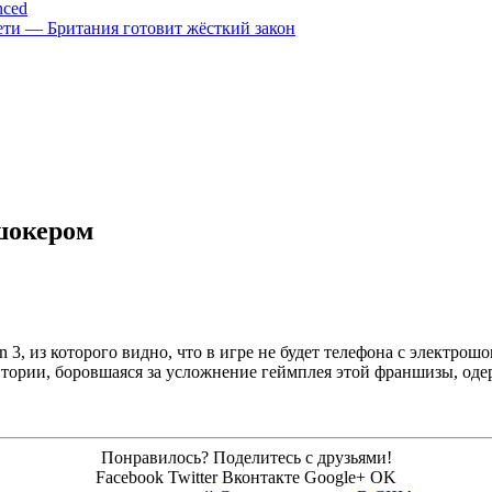
nced
цсети — Британия готовит жёсткий закон
ошокером
n 3, из которого видно, что в игре не будет телефона с электро
дитории, боровшаяся за усложнение геймплея этой франшизы, оде
Понравилось? Поделитесь с друзьями!
Facebook
Twitter
Вконтакте
Google+
OK