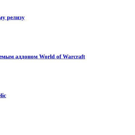
му релизу
аемым аддоном World of Warcraft
lic