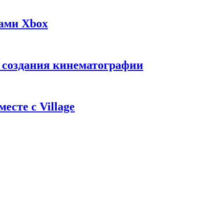
жами Xbox
с создания кинематографии
есте с Village