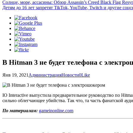
Солнце, море, ассасины: Обзор Assassin’s Creed Black Flag Resy
Детям до 16 лет запретят TikTok, YouTube, Twitch и другие со
В Hitman 3 не будет телефона с электр
Янв 19, 2021
Администрация
Новости
0
Like
IO Interactive выпустила предварительное руководство по Hitma
сильно облегчающее убийства. Так что, та часть фанатской ау
По материалам:
gameinonline.com