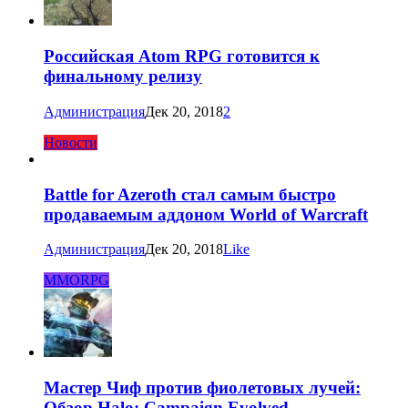
Российская Atom RPG готовится к
финальному релизу
Администрация
Дек 20, 2018
2
Новости
Battle for Azeroth стал самым быстро
продаваемым аддоном World of Warcraft
Администрация
Дек 20, 2018
Like
MMORPG
Мастер Чиф против фиолетовых лучей:
Обзор Halo: Campaign Evolved