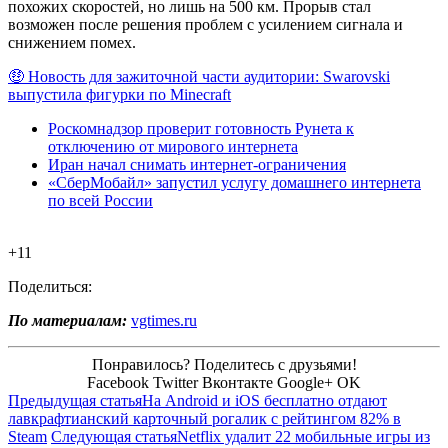
похожих скоростей, но лишь на 500 км. Прорыв стал
возможен после решения проблем с усилением сигнала и
снижением помех.
🤑 Новость для зажиточной части аудитории: Swarovski
выпустила фигурки по Minecraft
Роскомнадзор проверит готовность Рунета к
отключению от мирового интернета
Иран начал снимать интернет-ограничения
«СберМобайл» запустил услугу домашнего интернета
по всей России
+11
Поделиться:
По материалам:
vgtimes.ru
Понравилось? Поделитесь с друзьями!
Facebook
Twitter
Вконтакте
Google+
OK
Предыдущая статья
На Android и iOS бесплатно отдают
лавкрафтианский карточный рогалик с рейтингом 82% в
Steam
Следующая статья
Netflix удалит 22 мобильные игры из