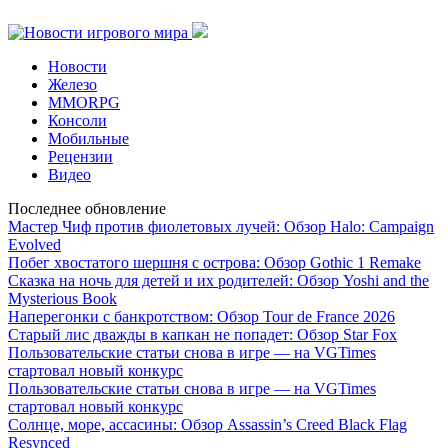
Новости
Железо
MMORPG
Консоли
Мобильные
Рецензии
Видео
Последнее обновление
Мастер Чиф против фиолетовых лучей: Обзор Halo: Campaign
Evolved
Побег хвостатого шершня с острова: Обзор Gothic 1 Remake
Сказка на ночь для детей и их родителей: Обзор Yoshi and the
Mysterious Book
Наперегонки с банкротством: Обзор Tour de France 2026
Старый лис дважды в капкан не попадет: Обзор Star Fox
Пользовательские статьи снова в игре — на VGTimes
стартовал новый конкурс
Пользовательские статьи снова в игре — на VGTimes
стартовал новый конкурс
Солнце, море, ассасины: Обзор Assassin’s Creed Black Flag
Resynced