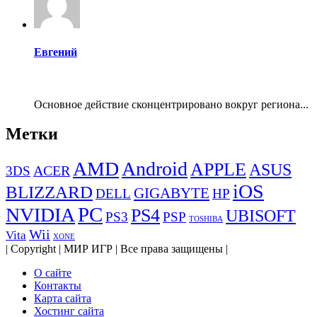
Евгений
Основное действие сконцентрировано вокруг региона...
Метки
AMD
Android
APPLE
ASUS
ACER
3DS
iOS
BLIZZARD
GIGABYTE
DELL
HP
PC
NVIDIA
PS4
UBISOFT
PS3
PSP
TOSHIBA
Wii
Vita
XONE
| Copyright | МИР ИГР | Все права защищены |
О сайте
Контакты
Карта сайта
Хостинг сайта