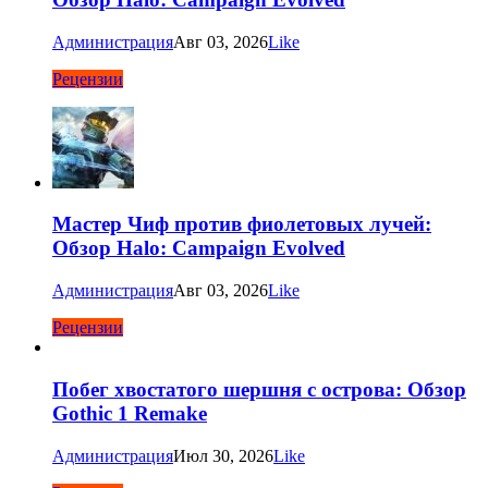
Администрация
Авг 03, 2026
Like
Рецензии
Мастер Чиф против фиолетовых лучей:
Обзор Halo: Campaign Evolved
Администрация
Авг 03, 2026
Like
Рецензии
Побег хвостатого шершня с острова: Обзор
Gothic 1 Remake
Администрация
Июл 30, 2026
Like