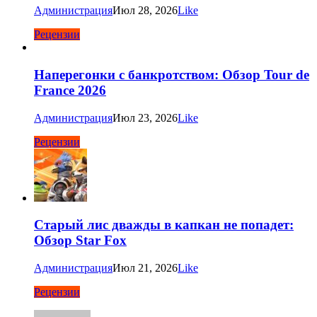
Администрация
Июл 28, 2026
Like
Рецензии
Наперегонки с банкротством: Обзор Tour de
France 2026
Администрация
Июл 23, 2026
Like
Рецензии
Старый лис дважды в капкан не попадет:
Обзор Star Fox
Администрация
Июл 21, 2026
Like
Рецензии