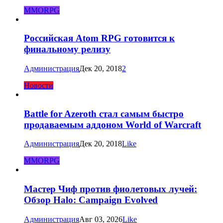
MMORPG
Российская Atom RPG готовится к
финальному релизу
Администрация
Дек 20, 2018
2
Новости
Battle for Azeroth стал самым быстро
продаваемым аддоном World of Warcraft
Администрация
Дек 20, 2018
Like
MMORPG
Мастер Чиф против фиолетовых лучей:
Обзор Halo: Campaign Evolved
Администрация
Авг 03, 2026
Like