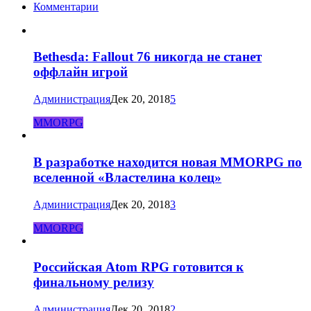
Комментарии
Bethesda: Fallout 76 никогда не станет
оффлайн игрой
Администрация
Дек 20, 2018
5
MMORPG
В разработке находится новая MMORPG по
вселенной «Властелина колец»
Администрация
Дек 20, 2018
3
MMORPG
Российская Atom RPG готовится к
финальному релизу
Администрация
Дек 20, 2018
2