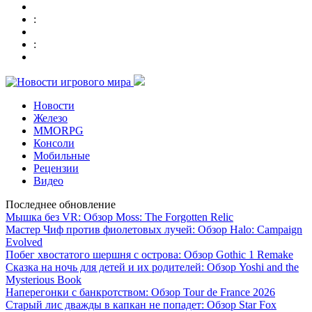
:
:
Новости
Железо
MMORPG
Консоли
Мобильные
Рецензии
Видео
Последнее обновление
Мышка без VR: Обзор Moss: The Forgotten Relic
Мастер Чиф против фиолетовых лучей: Обзор Halo: Campaign
Evolved
Побег хвостатого шершня с острова: Обзор Gothic 1 Remake
Сказка на ночь для детей и их родителей: Обзор Yoshi and the
Mysterious Book
Наперегонки с банкротством: Обзор Tour de France 2026
Старый лис дважды в капкан не попадет: Обзор Star Fox