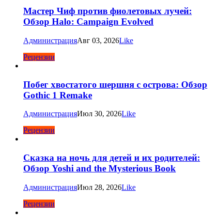
Мастер Чиф против фиолетовых лучей:
Обзор Halo: Campaign Evolved
Администрация
Авг 03, 2026
Like
Рецензии
Побег хвостатого шершня с острова: Обзор
Gothic 1 Remake
Администрация
Июл 30, 2026
Like
Рецензии
Сказка на ночь для детей и их родителей:
Обзор Yoshi and the Mysterious Book
Администрация
Июл 28, 2026
Like
Рецензии