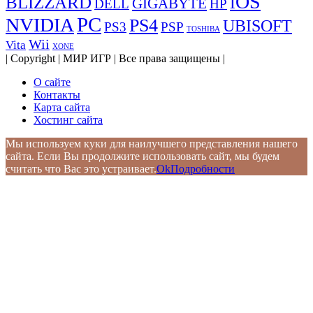
iOS
BLIZZARD
GIGABYTE
DELL
HP
PC
NVIDIA
PS4
UBISOFT
PS3
PSP
TOSHIBA
Wii
Vita
XONE
| Copyright | МИР ИГР | Все права защищены |
О сайте
Контакты
Карта сайта
Хостинг сайта
Мы используем куки для наилучшего представления нашего
сайта. Если Вы продолжите использовать сайт, мы будем
считать что Вас это устраивает.
Ok
Подробности