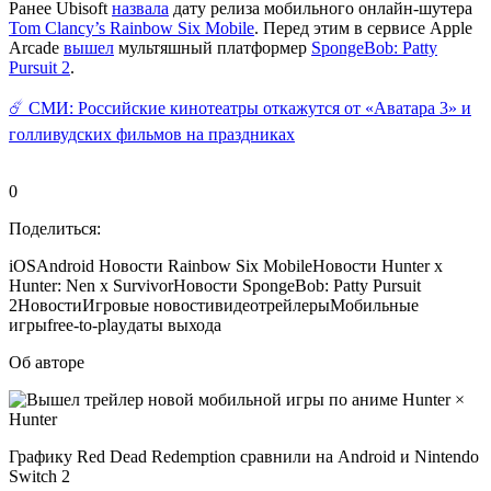
Ранее Ubisoft
назвала
дату релиза мобильного онлайн-шутера
Tom Clancy’s Rainbow Six Mobile
. Перед этим в сервисе Apple
Arcade
вышел
мультяшный платформер
SpongeBob: Patty
Pursuit 2
.
☄️ СМИ: Российские кинотеатры откажутся от «Аватара 3» и
голливудских фильмов на праздниках
0
Поделиться:
iOS
Android
Новости Rainbow Six Mobile
Новости Hunter x
Hunter: Nen x Survivor
Новости SpongeBob: Patty Pursuit
2
Новости
Игровые новости
видео
трейлеры
Мобильные
игры
free-to-play
даты выхода
Об авторе
Графику Red Dead Redemption сравнили на Android и Nintendo
Switch 2