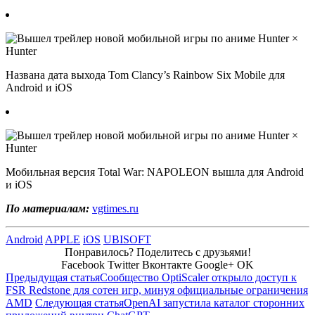
Названа дата выхода Tom Clancy’s Rainbow Six Mobile для
Android и iOS
Мобильная версия Total War: NAPOLEON вышла для Android
и iOS
По материалам:
vgtimes.ru
Android
APPLE
iOS
UBISOFT
Понравилось? Поделитесь с друзьями!
Facebook
Twitter
Вконтакте
Google+
OK
Предыдущая статья
Сообщество OptiScaler открыло доступ к
FSR Redstone для сотен игр, минуя официальные ограничения
AMD
Следующая статья
OpenAI запустила каталог сторонних