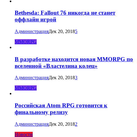
Bethesda: Fallout 76 никогда не станет
оффлайн игрой
Администрация
Дек 20, 2018
5
MMORPG
В разработке находится новая MMORPG по
вселенной «Властелина колец»
Администрация
Дек 20, 2018
3
MMORPG
Российская Atom RPG готовится к
финальному релизу
Администрация
Дек 20, 2018
2
Новости