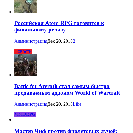
Российская Atom RPG готовится к
финальному релизу
Администрация
Дек 20, 2018
2
Новости
Battle for Azeroth стал самым быстро
продаваемым аддоном World of Warcraft
Администрация
Дек 20, 2018
Like
MMORPG
Мастер Чиф против фиолетовых лучей: