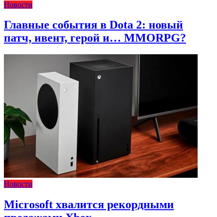
Новости
Главные события в Dota 2: новый
патч, ивент, герой и… MMORPG?
Новости
Microsoft хвалится рекордными