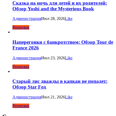
Сказка на ночь для детей и их родителей:
Обзор Yoshi and the Mysterious Book
Администрация
Июл 28, 2026
Like
Рецензии
Наперегонки с банкротством: Обзор Tour de
France 2026
Администрация
Июл 23, 2026
Like
Рецензии
Старый лис дважды в капкан не попадет:
Обзор Star Fox
Администрация
Июл 21, 2026
Like
Рецензии