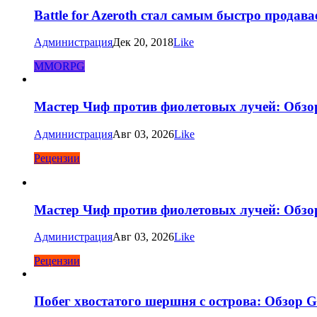
Battle for Azeroth стал самым быстро продав
Администрация
Дек 20, 2018
Like
MMORPG
Мастер Чиф против фиолетовых лучей: Обзор
Администрация
Авг 03, 2026
Like
Рецензии
Мастер Чиф против фиолетовых лучей: Обзор
Администрация
Авг 03, 2026
Like
Рецензии
Побег хвостатого шершня с острова: Обзор G