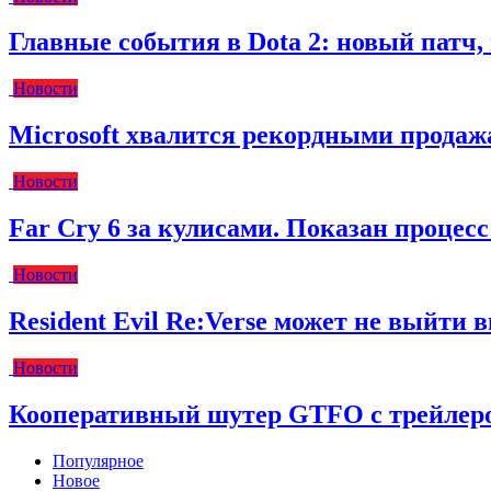
Главные события в Dota 2: новый пат
Новости
Microsoft хвалится рекордными прода
Новости
Far Cry 6 за кулисами. Показан процес
Новости
Resident Evil Re:Verse может не выйти вм
Новости
Кооперативный шутер GTFO с трейлеро
Популярное
Новое