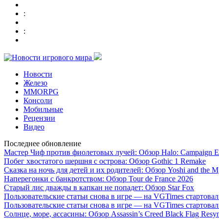
:
:
Новости
Железо
MMORPG
Консоли
Мобильные
Рецензии
Видео
Последнее обновление
Мастер Чиф против фиолетовых лучей: Обзор Halo: Campaign E
Побег хвостатого шершня с острова: Обзор Gothic 1 Remake
Сказка на ночь для детей и их родителей: Обзор Yoshi and the M
Наперегонки с банкротством: Обзор Tour de France 2026
Старый лис дважды в капкан не попадет: Обзор Star Fox
Пользовательские статьи снова в игре — на VGTimes стартова
Пользовательские статьи снова в игре — на VGTimes стартова
Солнце, море, ассасины: Обзор Assassin’s Creed Black Flag Resy