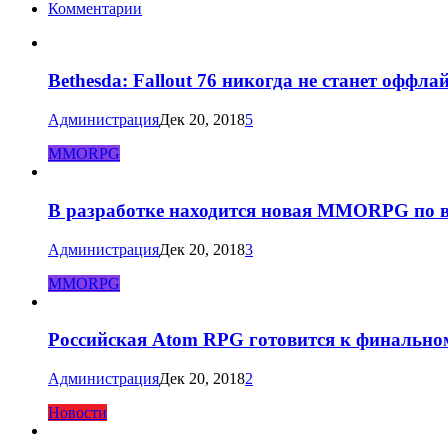
Комментарии
Bethesda: Fallout 76 никогда не станет оффла
Администрация
Дек 20, 2018
5
MMORPG
В разработке находится новая MMORPG по в
Администрация
Дек 20, 2018
3
MMORPG
Российская Atom RPG готовится к финально
Администрация
Дек 20, 2018
2
Новости