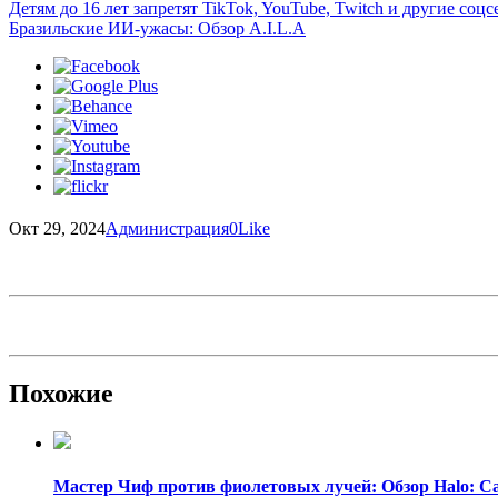
Детям до 16 лет запретят TikTok, YouTube, Twitch и другие со
Бразильские ИИ-ужасы: Обзор A.I.L.A
Окт 29, 2024
Администрация
0
Like
Похожие
Мастер Чиф против фиолетовых лучей: Обзор Halo: C