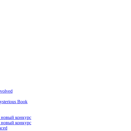
volved
ysterious Book
л новый конкурс
л новый конкурс
nced