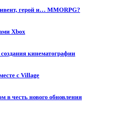
ч, ивент, герой и… MMORPG?
жами Xbox
с создания кинематографии
есте с Village
м в честь нового обновления