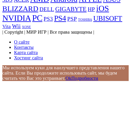
iOS
BLIZZARD
GIGABYTE
DELL
HP
PC
NVIDIA
PS4
UBISOFT
PS3
PSP
TOSHIBA
Wii
Vita
XONE
| Copyright | МИР ИГР | Все права защищены |
О сайте
Контакты
Карта сайта
Хостинг сайта
Мы используем куки для наилучшего представления нашего
сайта. Если Вы продолжите использовать сайт, мы будем
считать что Вас это устраивает.
Ok
Подробности