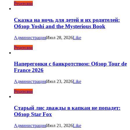
Рецензии
Сказка на ночь для детей и их родителей:
Обзор Yoshi and the Mysterious Book
Администрация
Июл 28, 2026
Like
Рецензии
Наперегонки с банкротством: Обзор Tour de
France 2026
Администрация
Июл 23, 2026
Like
Рецензии
Старый лис дважды в капкан не попадет:
Обзор Star Fox
Администрация
Июл 21, 2026
Like