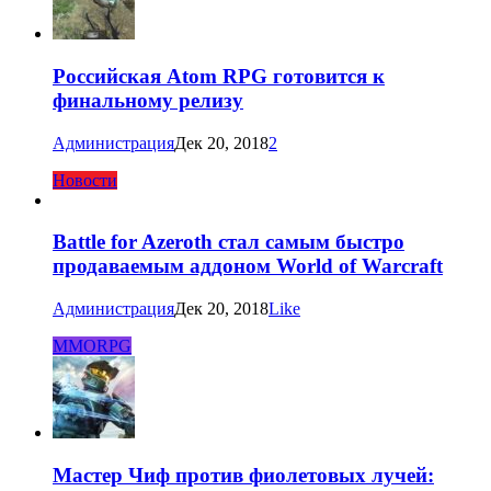
Российская Atom RPG готовится к
финальному релизу
Администрация
Дек 20, 2018
2
Новости
Battle for Azeroth стал самым быстро
продаваемым аддоном World of Warcraft
Администрация
Дек 20, 2018
Like
MMORPG
Мастер Чиф против фиолетовых лучей: