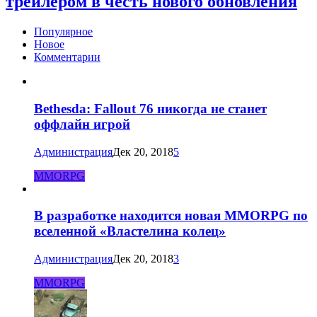
трейлером в честь нового обновления
Популярное
Новое
Комментарии
Bethesda: Fallout 76 никогда не станет
оффлайн игрой
Администрация
Дек 20, 2018
5
MMORPG
В разработке находится новая MMORPG по
вселенной «Властелина колец»
Администрация
Дек 20, 2018
3
MMORPG