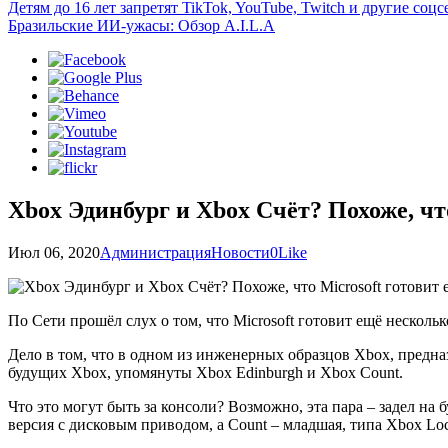
Детям до 16 лет запретят TikTok, YouTube, Twitch и другие со
Бразильские ИИ-ужасы: Обзор A.I.L.A
Xbox Эдинбург и Xbox Счёт? Похоже, что
Июл 06, 2020
Администрация
Новости
0
Like
По Сети прошёл слух о том, что Microsoft готовит ещё несколь
Дело в том, что в одном из инженерных образцов Xbox, предн
будущих Xbox, упомянуты Xbox Edinburgh и Xbox Count.
Что это могут быть за консоли? Возможно, эта пара – задел на
версия с дисковым приводом, а Count – младшая, типа Xbox Loc