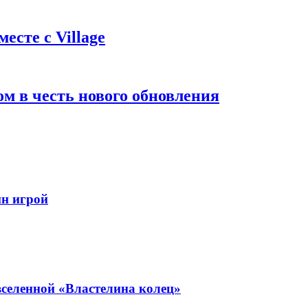
есте с Village
м в честь нового обновления
йн игрой
селенной «Властелина колец»