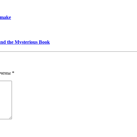
emake
and the Mysterious Book
ечены
*