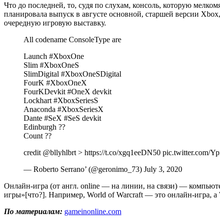
Что до последней, то, судя по слухам, консоль, которую мелко
планировала выпуск в августе основной, старшей версии Xbox,
очередную игровую выставку.
All codename ConsoleType are
Launch #XboxOne
Slim #XboxOneS
SlimDigital #XboxOneSDigital
FourK #XboxOneX
FourKDevkit #OneX devkit
Lockhart #XboxSeriesS
Anaconda #XboxSeriesX
Dante #SeX #SeS devkit
Edinburgh ??
Count ??
credit @bllyhlbrt > https://t.co/xgq1eeDN50 pic.twitter.com
— Roberto Serrano’ (@geronimo_73) July 3, 2020
Онлайн-игра (от англ. online — на линии, на связи) — компью
игры»[что?]. Например, World of Warcraft — это онлайн-игра, а 
По материалам:
gameinonline.com