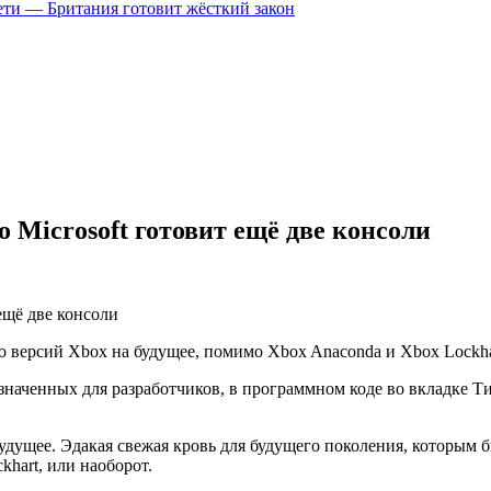
цсети — Британия готовит жёсткий закон
 Microsoft готовит ещё две консоли
ко версий Xbox на будущее, помимо Xbox Anaconda и Xbox Lockha
азначенных для разработчиков, в программном коде во вкладке
 будущее. Эдакая свежая кровь для будущего поколения, которым 
khart, или наоборот.