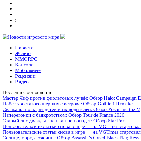
:
:
Новости
Железо
MMORPG
Консоли
Мобильные
Рецензии
Видео
Последнее обновление
Мастер Чиф против фиолетовых лучей: Обзор Halo: Campaign E
Побег хвостатого шершня с острова: Обзор Gothic 1 Remake
Сказка на ночь для детей и их родителей: Обзор Yoshi and the M
Наперегонки с банкротством: Обзор Tour de France 2026
Старый лис дважды в капкан не попадет: Обзор Star Fox
Пользовательские статьи снова в игре — на VGTimes стартова
Пользовательские статьи снова в игре — на VGTimes стартова
Солнце, море, ассасины: Обзор Assassin’s Creed Black Flag Resy