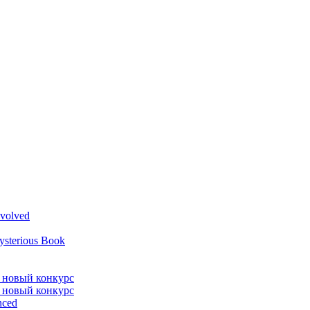
volved
ysterious Book
л новый конкурс
л новый конкурс
nced