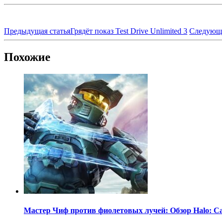
Предыдущая статья
Грядёт показ Test Drive Unlimited 3
Следующа
Похожие
Мастер Чиф против фиолетовых лучей: Обзор Halo: C