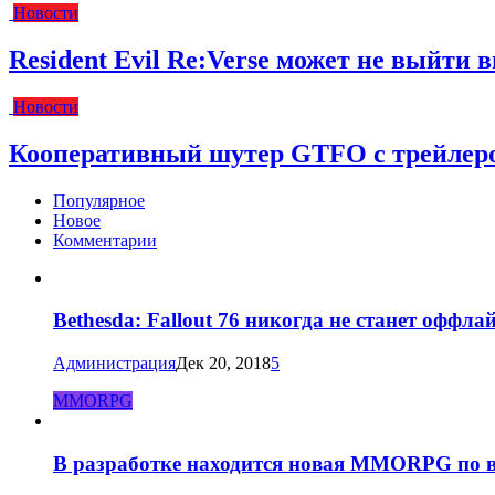
Новости
Resident Evil Re:Verse может не выйти вм
Новости
Кооперативный шутер GTFO с трейлеро
Популярное
Новое
Комментарии
Bethesda: Fallout 76 никогда не станет оффла
Администрация
Дек 20, 2018
5
MMORPG
В разработке находится новая MMORPG по в