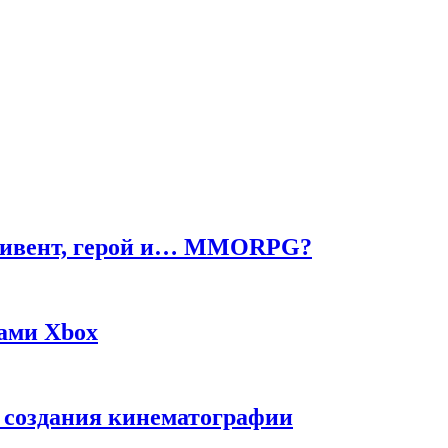
ч, ивент, герой и… MMORPG?
жами Xbox
с создания кинематографии