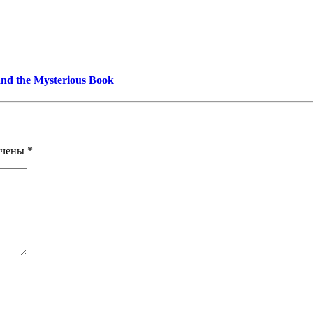
and the Mysterious Book
ечены
*