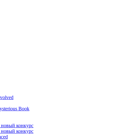
volved
ysterious Book
л новый конкурс
л новый конкурс
nced