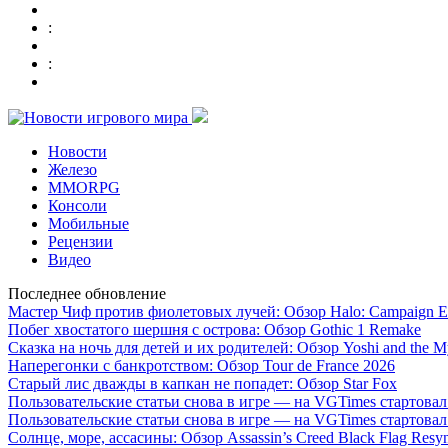
:
:
Новости
Железо
MMORPG
Консоли
Мобильные
Рецензии
Видео
Последнее обновление
Мастер Чиф против фиолетовых лучей: Обзор Halo: Campaign E
Побег хвостатого шершня с острова: Обзор Gothic 1 Remake
Сказка на ночь для детей и их родителей: Обзор Yoshi and the M
Наперегонки с банкротством: Обзор Tour de France 2026
Старый лис дважды в капкан не попадет: Обзор Star Fox
Пользовательские статьи снова в игре — на VGTimes стартова
Пользовательские статьи снова в игре — на VGTimes стартова
Солнце, море, ассасины: Обзор Assassin’s Creed Black Flag Resy