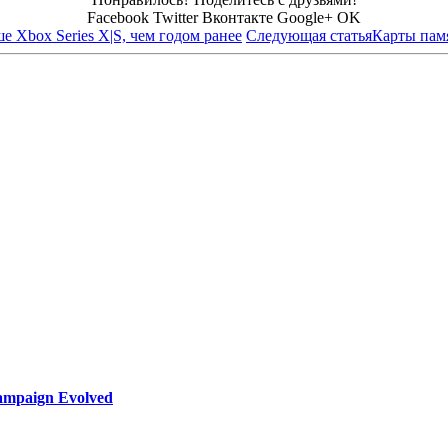
Facebook
Twitter
Вконтакте
Google+
OK
е Xbox Series X|S, чем годом ранее
Следующая статья
Карты памя
ampaign Evolved