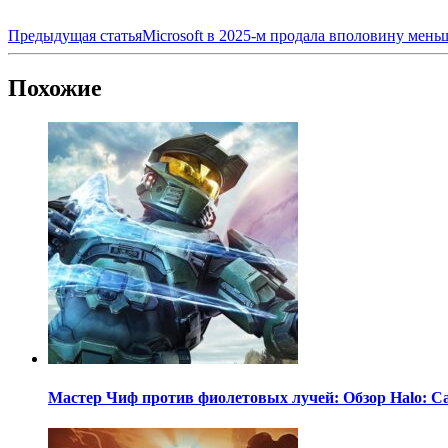
Предыдущая статья
Microsoft в 2025-м продала вполовину меньш
Похожие
Мастер Чиф против фиолетовых лучей: Обзор Halo: C