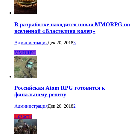
В разработке находится новая MMORPG по
вселенной «Властелина колец»
Администрация
Дек 20, 2018
3
MMORPG
Российская Atom RPG готовится к
финальному релизу
Администрация
Дек 20, 2018
2
Новости