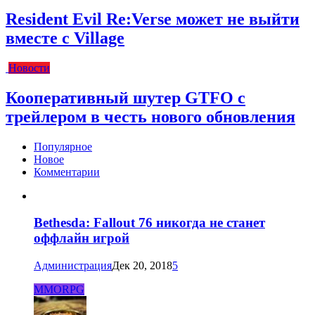
Resident Evil Re:Verse может не выйти
вместе с Village
Новости
Кооперативный шутер GTFO с
трейлером в честь нового обновления
Популярное
Новое
Комментарии
Bethesda: Fallout 76 никогда не станет
оффлайн игрой
Администрация
Дек 20, 2018
5
MMORPG