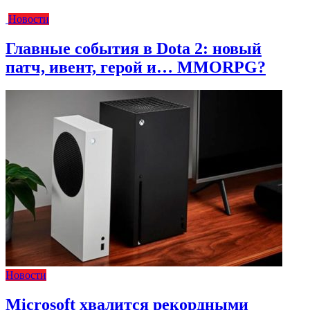
Новости
Главные события в Dota 2: новый
патч, ивент, герой и… MMORPG?
Новости
Microsoft хвалится рекордными