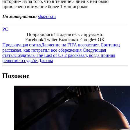
истории» из-за того, что в течение 3 дней к ней было
привлечено внимание более 1 млн игроков
По материалам:
shazoo.ru
PC
Понравилось? Поделитесь с друзьями!
Facebook
Twitter
Вконтакте
Google+
OK
Предыдущая статья
Давление на FIFA возрастает. Британец
рассказал, как потратил все сбережения
Следующая
статья
Создатель The Last of Us 2 рассказал, когда принял
решение о судьбе Джоэла
Похожие