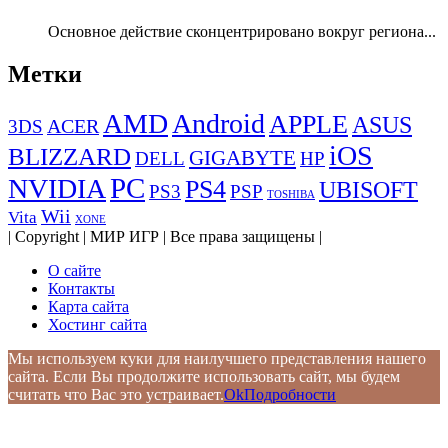
Основное действие сконцентрировано вокруг региона...
Метки
AMD
Android
APPLE
ASUS
ACER
3DS
iOS
BLIZZARD
GIGABYTE
DELL
HP
PC
NVIDIA
PS4
UBISOFT
PS3
PSP
TOSHIBA
Wii
Vita
XONE
| Copyright | МИР ИГР | Все права защищены |
О сайте
Контакты
Карта сайта
Хостинг сайта
Мы используем куки для наилучшего представления нашего
сайта. Если Вы продолжите использовать сайт, мы будем
считать что Вас это устраивает.
Ok
Подробности