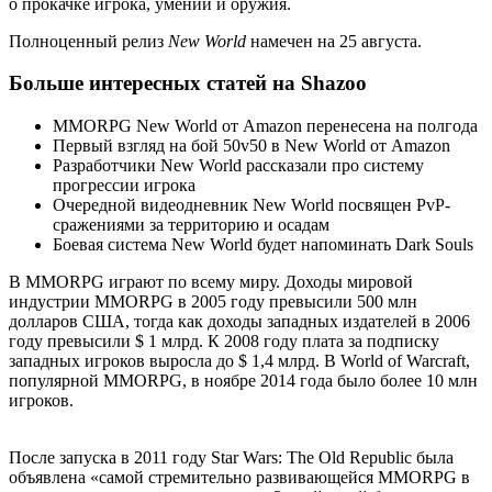
о прокачке игрока, умений и оружия.
Полноценный релиз
New World
намечен на 25 августа.
Больше интересных статей на Shazoo
MMORPG New World от Amazon перенесена на полгода
Первый взгляд на бой 50v50 в New World от Amazon
Разработчики New World рассказали про систему
прогрессии игрока
Очередной видеодневник New World посвящен PvP-
сражениями за территорию и осадам
Боевая система New World будет напоминать Dark Souls
В MMORPG играют по всему миру. Доходы мировой
индустрии MMORPG в 2005 году превысили 500 млн
долларов США, тогда как доходы западных издателей в 2006
году превысили $ 1 млрд. К 2008 году плата за подписку
западных игроков выросла до $ 1,4 млрд. В World of Warcraft,
популярной MMORPG, в ноябре 2014 года было более 10 млн
игроков.
После запуска в 2011 году Star Wars: The Old Republic была
объявлена «самой стремительно развивающейся MMORPG в