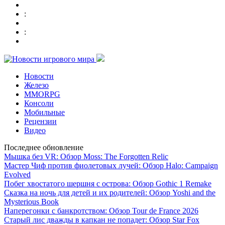
:
:
Новости
Железо
MMORPG
Консоли
Мобильные
Рецензии
Видео
Последнее обновление
Мышка без VR: Обзор Moss: The Forgotten Relic
Мастер Чиф против фиолетовых лучей: Обзор Halo: Campaign
Evolved
Побег хвостатого шершня с острова: Обзор Gothic 1 Remake
Сказка на ночь для детей и их родителей: Обзор Yoshi and the
Mysterious Book
Наперегонки с банкротством: Обзор Tour de France 2026
Старый лис дважды в капкан не попадет: Обзор Star Fox