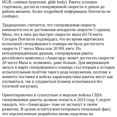
HGB, common hypersonic glide body). Ракета успешно
стартовала, достигла гиперзвуковой скорости и дошла до
района мишени. Более подробной информации Пентагон не
сообщил.
Традиционно считается, что гиперзвуковая скорость
начинается после достижения аппаратом скорости 5 единиц
Маха, что в пять раз быстрее скорости звука (6174 км/ч).
Сегодня Пентагон подтвердил, что во время мартовских
испытаний гиперзвукового планера им была достигнута
скорость 17 чисел Маха или 20 991 км/ч. По
неподтверждённым данным, гиперзвуковая ракета
российского комплекса «Авангард» может достигать скорости
20 чисел Маха и, возможно, даже больше. Для американцев
запуск в марте гиперзвукового планера стал вторым в истории
испытательным полётом такого рода вооружения, поэтому к
моменту поставки в войска характеристики ракеты могут как
улучшиться, так и ухудшиться (планер испытывался без
полезной нагрузки).
Ориентировочно в сухопутные и морские войска США
гиперзвуковые ракеты должны попасть в 2023 году. Следует
ожидать, что «Авангарды» тоже не застынут в своём
развитии. В целом остаётся констатировать печальный факт,
что перспективные разработки вновь нацелены на