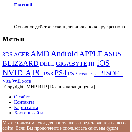
Евгений
Основное действие сконцентрировано вокруг региона...
Метки
AMD
Android
APPLE
ASUS
ACER
3DS
iOS
BLIZZARD
GIGABYTE
DELL
HP
PC
NVIDIA
PS4
UBISOFT
PS3
PSP
TOSHIBA
Wii
Vita
XONE
| Copyright | МИР ИГР | Все права защищены |
О сайте
Контакты
Карта сайта
Хостинг сайта
Мы используем куки для наилучшего представления нашего
сайта. Если Вы продолжите использовать сайт, мы будем