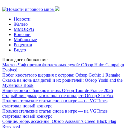
Новости
Железо
MMORPG
Консоли
Мобильные
Рецензии
Видео
Последнее обновление
Мастер Чиф против фиолетовых лучей: Обзор Halo: Campaign
Evolved
Побег хвостатого шершня с острова: Обзор Gothic 1 Remake
Сказка на ночь для детей и их родителей: Обзор Yoshi and the
Mysterious Book
Наперегонки с банкротством: Обзор Tour de France 2026
Старый лис дважды в капкан не попадет: Обзор Star Fox
Пользовательские статьи снова в игре — на VGTimes
стартовал новый конкурс
Пользовательские статьи снова в игре — на VGTimes
стартовал новый конкурс
Солнце, море, ассасины: Обзор Assassin’s Creed Black Flag
Resynced