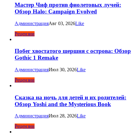
Мастер Чиф против фиолетовых лучей:
Обзор Halo: Campaign Evolved
Администрация
Авг 03, 2026
Like
Рецензии
Побег хвостатого шершня с острова: Обзор
Gothic 1 Remake
Администрация
Июл 30, 2026
Like
Рецензии
Сказка на ночь для детей и их родителей:
Обзор Yoshi and the Mysterious Book
Администрация
Июл 28, 2026
Like
Рецензии