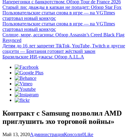
Наперегонки с банкротством: Обзор Tour de France 2026
Старый лис дважды в капкан не попадет: Обзор Star Fox
Пользовательские статьи снова в игре — на VGTimes
стартовал новый конкурс
Пользовательские статьи снова в игре — на VGTimes
стартовал новый конкурс
Солнце, море, ассасины: Обзор Assassin’s Creed Black Flag
Resynced
Детям до 16 лет запретят TikTok, YouTube, Twitch и другие
соцсети — Британия готовит жёсткий закон
Бразильские ИИ-ужасы: Обзор A.I.L.A
Контракт с Samsung позволил AMD
приглушить эхо торговой войны»
Май 13, 2020
Администрация
Консоли
0
Like