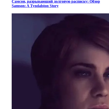
Самсон, разрывающий долговую расписку: Обзор
Samson: A Tyndalston Story