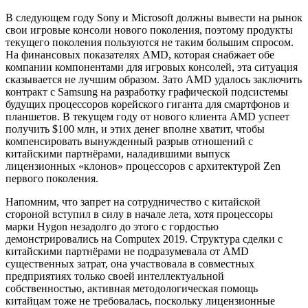
В следующем году Sony и Microsoft должны вывести на рынок
свои игровые консоли нового поколения, поэтому продукты
текущего поколения пользуются не таким большим спросом.
На финансовых показателях AMD, которая снабжает обе
компании компонентами для игровых консолей, эта ситуация
сказывается не лучшим образом. Зато AMD удалось заключить
контракт с Samsung на разработку графической подсистемы
будущих процессоров корейского гиганта для смартфонов и
планшетов. В текущем году от нового клиента AMD успеет
получить $100 млн, и этих денег вполне хватит, чтобы
компенсировать вынужденный разрыв отношений с
китайскими партнёрами, наладившими выпуск
лицензионных «клонов» процессоров с архитектурой Zen
первого поколения.
Напомним, что запрет на сотрудничество с китайской
стороной вступил в силу в начале лета, хотя процессоры
марки Hygon незадолго до этого с гордостью
демонстрировались на Computex 2019. Структура сделки с
китайскими партнёрами не подразумевала от AMD
существенных затрат, она участвовала в совместных
предприятиях только своей интеллектуальной
собственностью, активная методологическая помощь
китайцам тоже не требовалась, поскольку лицензионные