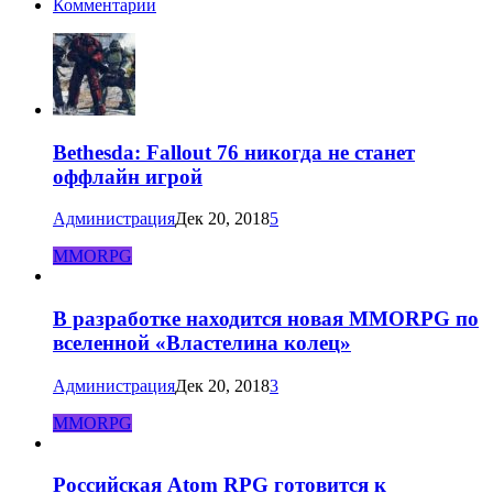
Комментарии
Bethesda: Fallout 76 никогда не станет
оффлайн игрой
Администрация
Дек 20, 2018
5
MMORPG
В разработке находится новая MMORPG по
вселенной «Властелина колец»
Администрация
Дек 20, 2018
3
MMORPG
Российская Atom RPG готовится к