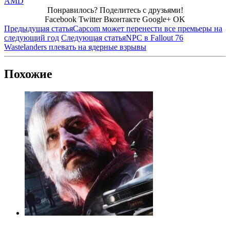
AMD
Понравилось? Поделитесь с друзьями!
Facebook
Twitter
Вконтакте
Google+
OK
Предыдущая статья
Capcom может перенести все премьеры на
следующий год
Следующая статья
NPC в Fallout 76
Wastelanders плевать на ядерные взрывы
Похожие