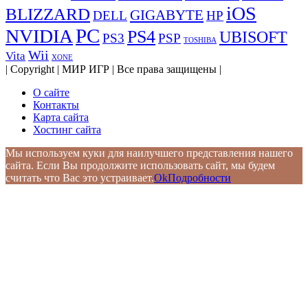
iOS
BLIZZARD
GIGABYTE
DELL
HP
PC
NVIDIA
PS4
UBISOFT
PS3
PSP
TOSHIBA
Wii
Vita
XONE
| Copyright | МИР ИГР | Все права защищены |
О сайте
Контакты
Карта сайта
Хостинг сайта
Мы используем куки для наилучшего представления нашего
сайта. Если Вы продолжите использовать сайт, мы будем
считать что Вас это устраивает.
Ok
Подробности