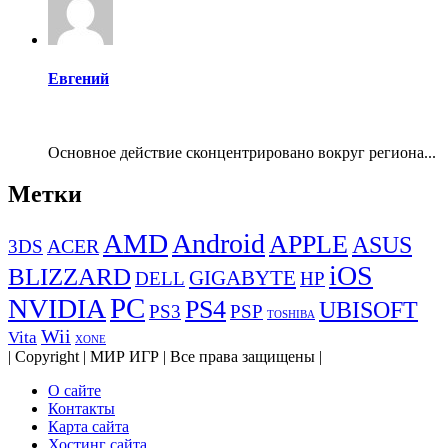
Евгений
Основное действие сконцентрировано вокруг региона...
Метки
AMD
Android
APPLE
ASUS
ACER
3DS
iOS
BLIZZARD
GIGABYTE
DELL
HP
PC
NVIDIA
PS4
UBISOFT
PS3
PSP
TOSHIBA
Wii
Vita
XONE
| Copyright | МИР ИГР | Все права защищены |
О сайте
Контакты
Карта сайта
Хостинг сайта