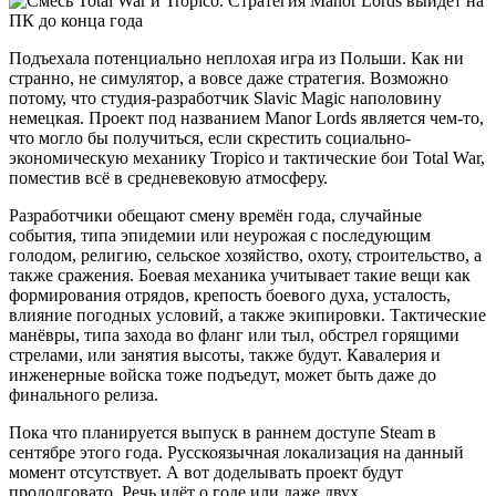
Подъехала потенциально неплохая игра из Польши. Как ни
странно, не симулятор, а вовсе даже стратегия. Возможно
потому, что студия-разработчик Slavic Magic наполовину
немецкая. Проект под названием Manor Lords является чем-то,
что могло бы получиться, если скрестить социально-
экономическую механику Tropico и тактические бои Total War,
поместив всё в средневековую атмосферу.
Разработчики обещают смену времён года, случайные
события, типа эпидемии или неурожая с последующим
голодом, религию, сельское хозяйство, охоту, строительство, а
также сражения. Боевая механика учитывает такие вещи как
формирования отрядов, крепость боевого духа, усталость,
влияние погодных условий, а также экипировки. Тактические
манёвры, типа захода во фланг или тыл, обстрел горящими
стрелами, или занятия высоты, также будут. Кавалерия и
инженерные войска тоже подъедут, может быть даже до
финального релиза.
Пока что планируется выпуск в раннем доступе Steam в
сентябре этого года. Русскоязычная локализация на данный
момент отсутствует. А вот доделывать проект будут
продолговато. Речь идёт о годе или даже двух.