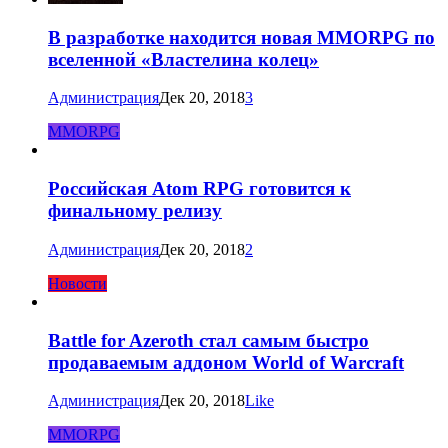
В разработке находится новая MMORPG по
вселенной «Властелина колец»
Администрация
Дек 20, 2018
3
MMORPG
Российская Atom RPG готовится к
финальному релизу
Администрация
Дек 20, 2018
2
Новости
Battle for Azeroth стал самым быстро
продаваемым аддоном World of Warcraft
Администрация
Дек 20, 2018
Like
MMORPG