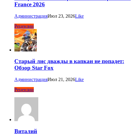
France 2026
Администрация
Июл 23, 2026
Like
Рецензии
Старый лис дважды в капкан не попадет:
Обзор Star Fox
Администрация
Июл 21, 2026
Like
Рецензии
Виталий