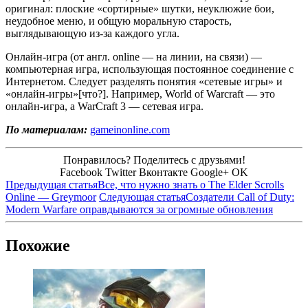
оригинал: плоские «сортирные» шутки, неуклюжие бои,
неудобное меню, и общую моральную старость,
выглядывающую из-за каждого угла.
Онлайн-игра (от англ. online — на линии, на связи) —
компьютерная игра, использующая постоянное соединение с
Интернетом. Следует разделять понятия «сетевые игры» и
«онлайн-игры»[что?]. Например, World of Warcraft — это
онлайн-игра, а WarCraft 3 — сетевая игра.
По материалам:
gameinonline.com
Понравилось? Поделитесь с друзьями!
Facebook
Twitter
Вконтакте
Google+
OK
Предыдущая статья
Все, что нужно знать о The Elder Scrolls
Online — Greymoor
Следующая статья
Создатели Call of Duty:
Modern Warfare оправдываются за огромные обновления
Похожие