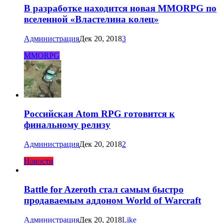
В разработке находится новая MMORPG по
вселенной «Властелина колец»
Администрация
Дек 20, 2018
3
MMORPG
Российская Atom RPG готовится к
финальному релизу
Администрация
Дек 20, 2018
2
Новости
Battle for Azeroth стал самым быстро
продаваемым аддоном World of Warcraft
Администрация
Дек 20, 2018
Like