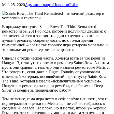
Май 25, 2020
Администрация
Новости
0
Like
В продажу поступил Saints Row: The Third Remastered –
ремастер игры 2011-го года, который получился двояким: с
технической точки зрения это один из лучших, если не
лучший ремастер современности, но с точки зрения
геймплейной – всё не так хорошо: игра устарела морально, и
это никакими ремастерами не исправить.
Сначала о технической части. Хочется взять за ухо ребят из
Hangar 13, и ткнуть их носом в ремастер Saints Row. А потом
пусть они сравнят с тем, что они назвали ремастером Mafia 2.
Что говорить, если даже в Digital Foundry опубликовали
отдельный материал, посвящённый перезапуску Saints Row:
The Third, который назвали «исключительным усилием».
Получился ремастер на грани ремейка, и ребятам из Deep
Silver уважение за проделанную работу.
Тем не менее, сама игра несёт в себе слабую ценность, что и
подтверждают оценки на Metacritic, где сейчас набралось в
среднем 70 баллов. Не плохо, но и не так, чтобы уж хорошо.
Ремастер, что характерно, ругают за то же, за что ругали и