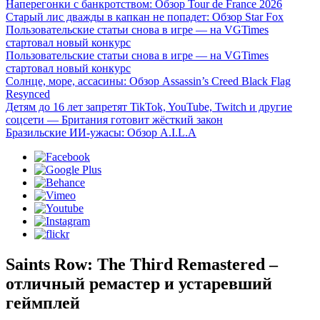
Наперегонки с банкротством: Обзор Tour de France 2026
Старый лис дважды в капкан не попадет: Обзор Star Fox
Пользовательские статьи снова в игре — на VGTimes
стартовал новый конкурс
Пользовательские статьи снова в игре — на VGTimes
стартовал новый конкурс
Солнце, море, ассасины: Обзор Assassin’s Creed Black Flag
Resynced
Детям до 16 лет запретят TikTok, YouTube, Twitch и другие
соцсети — Британия готовит жёсткий закон
Бразильские ИИ-ужасы: Обзор A.I.L.A
Saints Row: The Third Remastered –
отличный ремастер и устаревший
геймплей