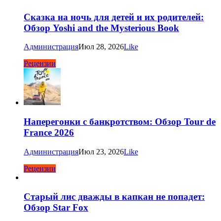
Сказка на ночь для детей и их родителей:
Обзор Yoshi and the Mysterious Book
Администрация
Июл 28, 2026
Like
Рецензии
Наперегонки с банкротством: Обзор Tour de
France 2026
Администрация
Июл 23, 2026
Like
Рецензии
Старый лис дважды в капкан не попадет:
Обзор Star Fox