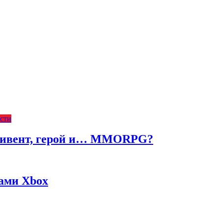
сти
ч, ивент, герой и… MMORPG?
жами Xbox