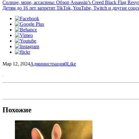
Солнце, море, ассасины: Обзор Assassin’s Creed Black Flag Resy
Детям до 16 лет запретят TikTok, YouTube, Twitch и другие со
Мар 12, 2024
Администрация
0
Like
Похожие