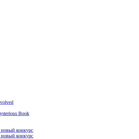
volved
ysterious Book
л новый конкурс
л новый конкурс