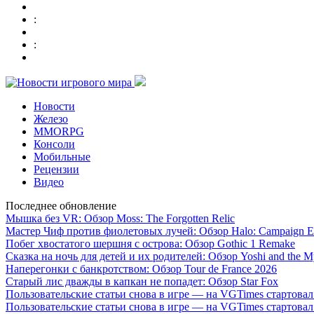
:
:
Новости
Железо
MMORPG
Консоли
Мобильные
Рецензии
Видео
Последнее обновление
Мышка без VR: Обзор Moss: The Forgotten Relic
Мастер Чиф против фиолетовых лучей: Обзор Halo: Campaign E
Побег хвостатого шершня с острова: Обзор Gothic 1 Remake
Сказка на ночь для детей и их родителей: Обзор Yoshi and the M
Наперегонки с банкротством: Обзор Tour de France 2026
Старый лис дважды в капкан не попадет: Обзор Star Fox
Пользовательские статьи снова в игре — на VGTimes стартова
Пользовательские статьи снова в игре — на VGTimes стартова