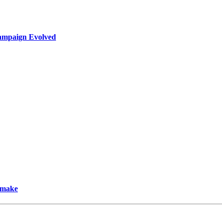
ampaign Evolved
emake