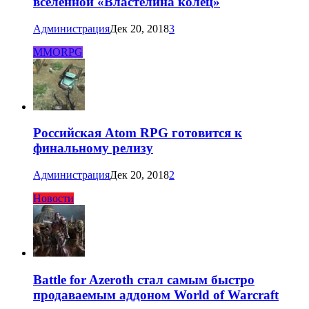
вселенной «Властелина колец»
Администрация
Дек 20, 2018
3
MMORPG
Российская Atom RPG готовится к
финальному релизу
Администрация
Дек 20, 2018
2
Новости
Battle for Azeroth стал самым быстро
продаваемым аддоном World of Warcraft