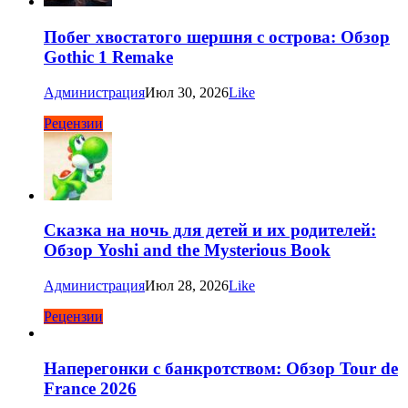
Побег хвостатого шершня с острова: Обзор
Gothic 1 Remake
Администрация
Июл 30, 2026
Like
Рецензии
Сказка на ночь для детей и их родителей:
Обзор Yoshi and the Mysterious Book
Администрация
Июл 28, 2026
Like
Рецензии
Наперегонки с банкротством: Обзор Tour de
France 2026